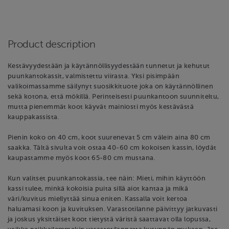
Product description
Kestävyydestään ja käytännöllisyydestään tunnetut ja kehutut
puunkantokassit, valmistettu viirasta. Yksi pisimpään
valikoimassamme säilynyt suosikkituote joka on käytännöllinen
sekä kotona, että mökillä. Perinteisesti puunkantoon suunniteltu,
mutta pienemmät koot käyvät mainiosti myös kestävästä
kauppakassista.
Pienin koko on 40 cm, koot suurenevat 5 cm välein aina 80 cm
saakka. Tältä sivulta voit ostaa 40-60 cm kokoisen kassin, löydät
kaupastamme myös koot 65-80 cm mustana.
Kun valitset puunkantokassia, tee näin: Mieti, mihin käyttöön
kassi tulee, minkä kokoisia puita sillä aiot kantaa ja mikä
väri/kuvitus miellyttää sinua eniten. Kassalla voit kertoa
haluamasi koon ja kuvituksen. Varastotilanne päivittyy jatkuvasti
ja joskus yksittäiset koot tietystä väristä saattavat olla lopussa,