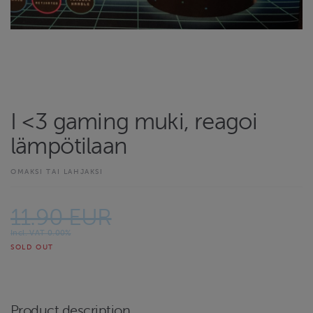
I <3 gaming muki, reagoi
lämpötilaan
OMAKSI TAI LAHJAKSI
11.90 EUR
Incl. VAT 0.00%
SOLD OUT
Product description