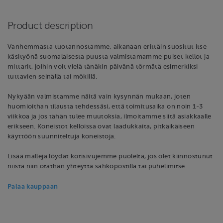
Product description
Vanhemmasta tuotannostamme, aikanaan erittäin suositut itse
käsityönä suomalaisesta puusta valmistamamme puiset kellot ja
mittarit, joihin voit vielä tänäkin päivänä törmätä esimerkiksi
tuttavien seinällä tai mökillä.
Nykyään valmistamme näitä vain kysynnän mukaan, joten
huomioithan tilausta tehdessäsi, että toimitusaika on noin 1-3
viikkoa ja jos tähän tulee muutoksia, ilmoitamme siitä asiakkaalle
erikseen. Koneistot kelloissa ovat laadukkaita, pitkäikäiseen
käyttöön suunniteltuja koneistoja.
Lisää malleja löydät kotisivujemme puolelta, jos olet kiinnostunut
niistä niin otathan yhteyttä sähköpostilla tai puhelimitse.
Palaa kauppaan