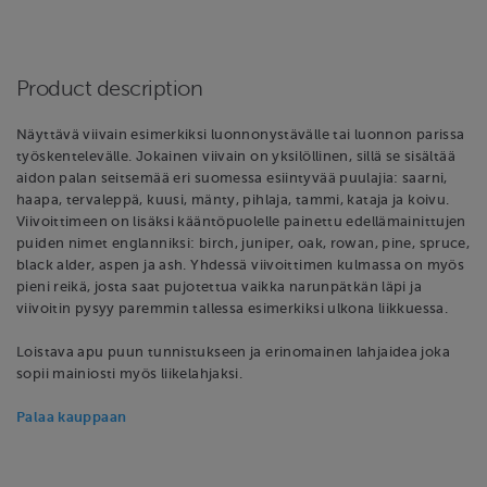
Product description
Näyttävä viivain esimerkiksi luonnonystävälle tai luonnon parissa
työskentelevälle. Jokainen viivain on yksilöllinen, sillä se sisältää
aidon palan seitsemää eri suomessa esiintyvää puulajia: saarni,
haapa, tervaleppä, kuusi, mänty, pihlaja, tammi, kataja ja koivu.
Viivoittimeen on lisäksi kääntöpuolelle painettu edellämainittujen
puiden nimet englanniksi: birch, juniper, oak, rowan, pine, spruce,
black alder, aspen ja ash. Yhdessä viivoittimen kulmassa on myös
pieni reikä, josta saat pujotettua vaikka narunpätkän läpi ja
viivoitin pysyy paremmin tallessa esimerkiksi ulkona liikkuessa.
Loistava apu puun tunnistukseen ja erinomainen lahjaidea joka
sopii mainiosti myös liikelahjaksi.
Palaa kauppaan