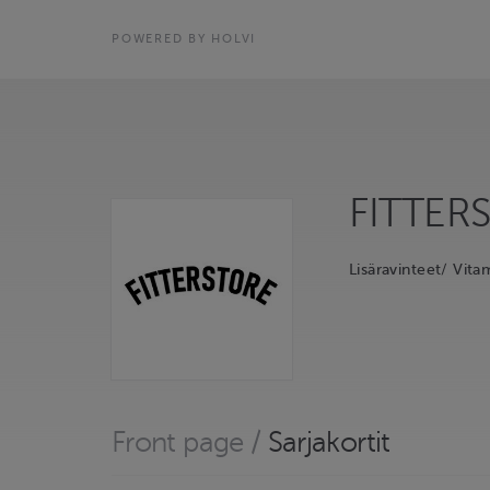
POWERED BY HOLVI
FITTER
Lisäravinteet/ Vit
Front page
/
Sarjakortit