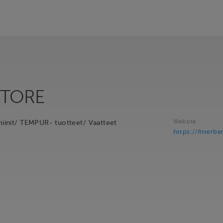
STORE
Website
amiinit/ TEMPUR- tuotteet/ Vaatteet
https://fitterber