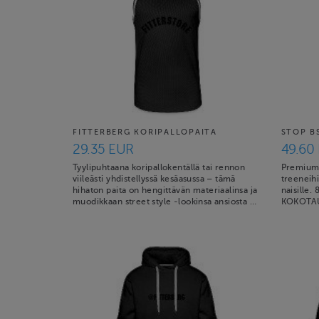
FITTERBERG KORIPALLOPAITA
STOP BS
29.35 EUR
49.60
Tyylipuhtaana koripallokentällä tai rennon
Premium 
viileästi yhdistellyssä kesäasussa – tämä
treeneih
hihaton paita on hengittävän materiaalinsa ja
naisille.
muodikkaan street style -lookinsa ansiosta …
KOKOTAU