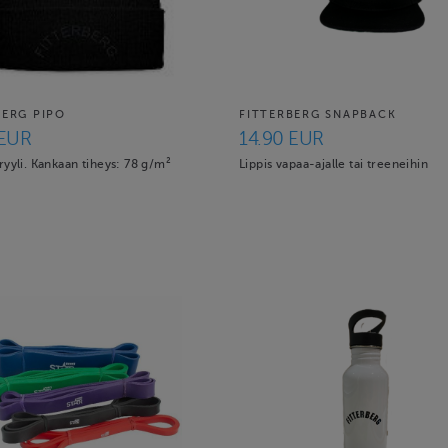
BERG PIPO
FITTERBERG SNAPBACK
 EUR
14.90 EUR
yyli. Kankaan tiheys: 78 g/m²
Lippis vapaa-ajalle tai treeneihin