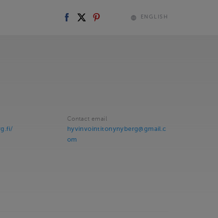
ENGLISH
Contact email
g.fi/
hyvinvointitonynyberg@gmail.c
om