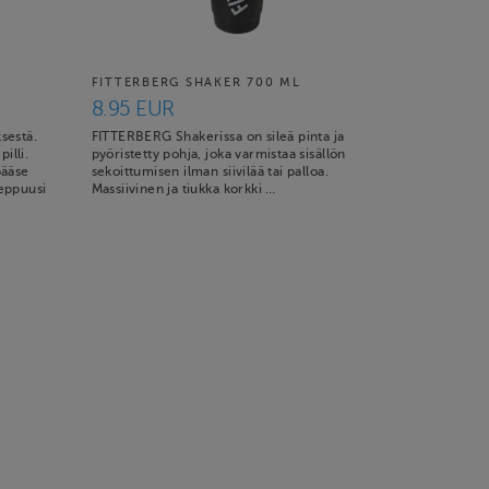
FITTERBERG SHAKER 700 ML
8.95 EUR
sestä.
FITTERBERG Shakerissa on sileä pinta ja
illi.
pyöristetty pohja, joka varmistaa sisällön
pääse
sekoittumisen ilman siivilää tai palloa.
reppuusi
Massiivinen ja tiukka korkki …