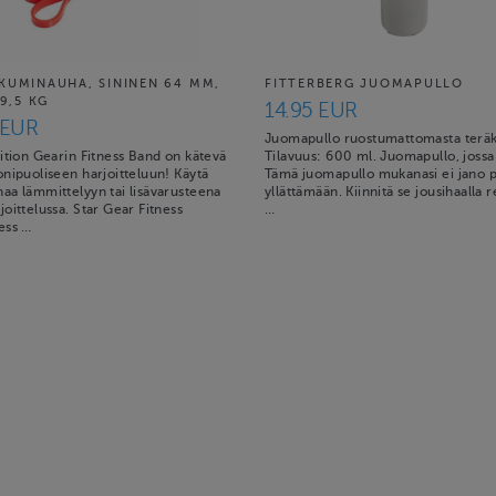
KUMINAUHA, SININEN 64 MM,
FITTERBERG JUOMAPULLO
79,5 KG
14.95 EUR
 EUR
Juomapullo ruostumattomasta teräk
ition Gearin Fitness Band on kätevä
Tilavuus: 600 ml. Juomapullo, jossa p
nipuoliseen harjoitteluun! Käytä
Tämä juomapullo mukanasi ei jano 
aa lämmittelyyn tai lisävarusteena
yllättämään. Kiinnitä se jousihaalla 
oittelussa. Star Gear Fitness
…
ess …