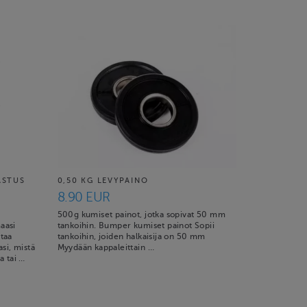
ASTUS
0,50 KG LEVYPAINO
8.90 EUR
500g kumiset painot, jotka sopivat 50 mm
maasi
tankoihin. Bumper kumiset painot Sopii
staa
tankoihin, joiden halkaisija on 50 mm
asi, mistä
Myydään kappaleittain …
a tai …