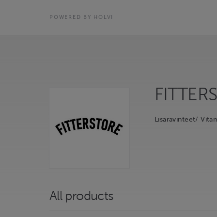
POWERED BY HOLVI
FITTER
Lisäravinteet/ Vit
All products