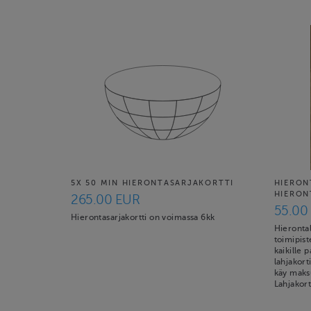
5X 50 MIN HIERONTASARJAKORTTI
HIERON
HIERON
265.00 EUR
55.00
Hierontasarjakortti on voimassa 6kk
Hierontal
toimipis
kaikille 
lahjakort
käy maks
Lahjakort