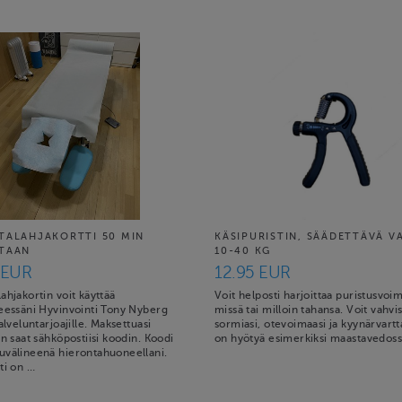
TALAHJAKORTTI 50 MIN
KÄSIPURISTIN, SÄÄDETTÄVÄ V
TAAN
10-40 KG
 EUR
12.95 EUR
ahjakortin voit käyttää
Voit helposti harjoittaa puristusvoi
teessäni Hyvinvointi Tony Nyberg
missä tai milloin tahansa. Voit vahvi
palveluntarjoajille. Maksettuasi
sormiasi, otevoimaasi ja kyynärvartt
in saat sähköpostiisi koodin. Koodi
on hyötyä esimerkiksi maastavedoss
uvälineenä hierontahuoneellani.
ti on …