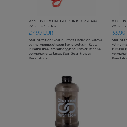
VASTUSKUMINAUHA, VIHREÄ 44 MM,
VASTUS
22,5 - 54,5 KG
29,5 - 
27.90 EUR
33.90
Star Nutrition Gearin Fitness Band on kätevä
Star Nutr
väline monipuoliseen harjoitteluun! Käytä
väline mo
kuminauhaa lämmittelyyn tai lisävarusteena
kuminauh
voimaharjoittelussa. Star Gear Fitness
voimaharj
BandFitness …
BandFitn