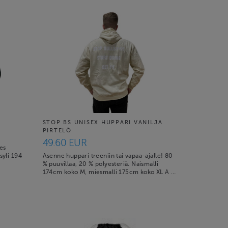
X
STOP BS UNISEX HUPPARI VANILJA
PIRTELÖ
49.60 EUR
ies
syli 194
Asenne huppari treeniin tai vapaa-ajalle! 80
% puuvillaa, 20 % polyesteriä. Naismalli
174cm koko M, miesmalli 175cm koko XL A …