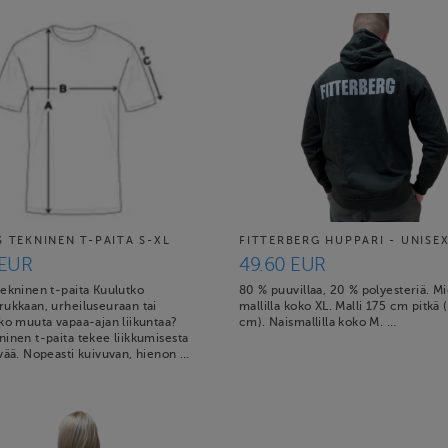
S TEKNINEN T-PAITA S-XL
FITTERBERG HUPPARI - UNISE
 EUR
49.60 EUR
tekninen t-paita Kuulutko
80 % puuvillaa, 20 % polyesteriä. M
rukkaan, urheiluseuraan tai
mallilla koko XL. Malli 175 cm pitkä (
ko muuta vapaa-ajan liikuntaa?
cm). Naismallilla koko M. …
inen t-paita tekee liikkumisesta
vää. Nopeasti kuivuvan, hienon …