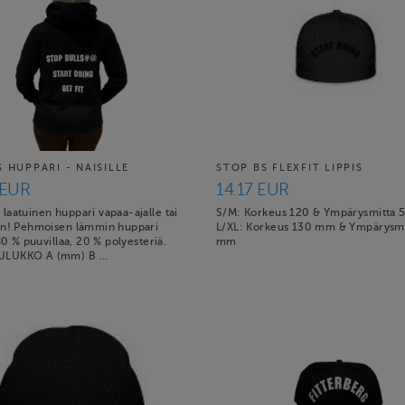
 HUPPARI - NAISILLE
STOP BS FLEXFIT LIPPIS
 EUR
14.17 EUR
laatuinen huppari vapaa-ajalle tai
S/M: Korkeus 120 & Ympärysmitta
in! Pehmoisen lämmin huppari
L/XL: Korkeus 130 mm & Ympärysmi
 80 % puuvillaa, 20 % polyesteriä.
mm
LUKKO A (mm) B …