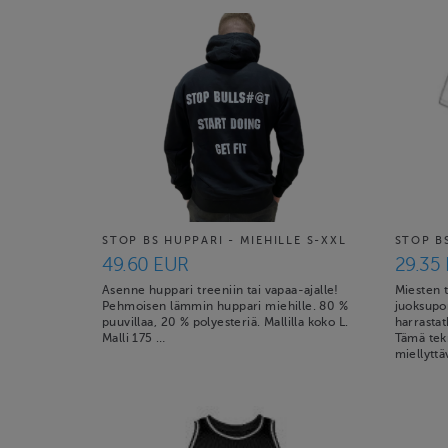
STOP BS HUPPARI - MIEHILLE S-XXL
STOP B
49.60 EUR
29.35
Asenne huppari treeniin tai vapaa-ajalle!
Miesten 
Pehmoisen lämmin huppari miehille. 80 %
juoksupo
puuvillaa, 20 % polyesteriä. Mallilla koko L.
harrastat
Malli 175 …
Tämä tekn
miellyttä