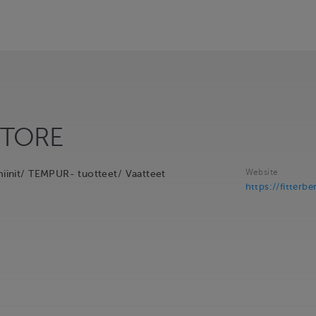
STORE
Website
amiinit/ TEMPUR- tuotteet/ Vaatteet
https://fitterber