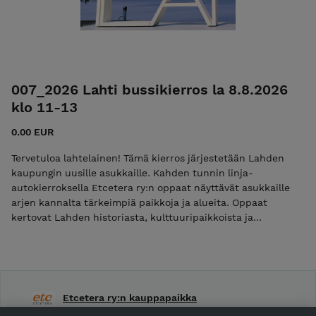
007_2026 Lahti bussikierros la 8.8.2026
klo 11-13
0.00 EUR
Tervetuloa lahtelainen! Tämä kierros järjestetään Lahden
kaupungin uusille asukkaille. Kahden tunnin linja-
autokierroksella Etcetera ry:n oppaat näyttävät asukkaille
arjen kannalta tärkeimpiä paikkoja ja alueita. Oppaat
kertovat Lahden historiasta, kulttuuripaikkoista ja
nykyisyydestä sekä tulevaisuudesta. Tämä kierros valoittaa
alueen palveluiden lisäksi ehkä monille tiedostamattomia
luonnon aarteita. HUOM! Muista ilmoittaa kaikki taloudestasi
kierrokselle lähtevät. Paikkoja on rajoitetusti. LÄHTÖ ja
paluu: Marolankadun turistipysäkki (Lahden kauppatorin
Etcetera ry:n kauppapaikka
laidalla)