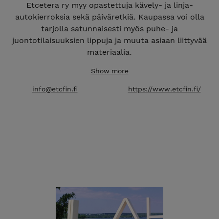
Etcetera ry myy opastettuja kävely- ja linja-
autokierroksia sekä päiväretkiä. Kaupassa voi olla
tarjolla satunnaisesti myös puhe- ja
juontotilaisuuksien lippuja ja muuta asiaan liittyvää
materiaalia.
Lisätietoja yhdistyksen toiminnasta löytyy
Show more
www.etcfin.fi -sivustolta.
info@etcfin.fi
https://www.etcfin.fi/