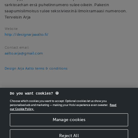
tarkistathan että puhelinnumero tulee oikein. Paketin
saapumisilmoitus tulee tekstiviestinä ilmoittamaasi numeroon.
Terveisin Arja
Website
http://designarjaaalto.fi/
Contact email
aalto.arja@gmail.com
Design Arja Aalto terms & conditions
Do you want cookies? 🍪
Choose which cookies you want to accept. Optional cookies let us show you
personalised ads and marketing — making your Holvi experience even sweeter.
Read
our Cookie Policy.
CREATE
YOUR OWN HOLVI ONLINE STORE IN MINUTES.
Manage cookies
Holvi Payment Services Ltd is regulated by the Financial Supervisory Authority of
Finland as an Authorised Payment Institution with license to operate in the
European Economic Area.
Reject All