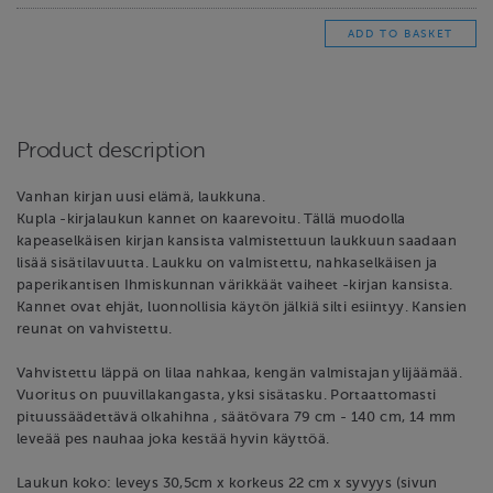
Product description
Vanhan kirjan uusi elämä, laukkuna.
Kupla -kirjalaukun kannet on kaarevoitu. Tällä muodolla
kapeaselkäisen kirjan kansista valmistettuun laukkuun saadaan
lisää sisätilavuutta. Laukku on valmistettu, nahkaselkäisen ja
paperikantisen Ihmiskunnan värikkäät vaiheet -kirjan kansista.
Kannet ovat ehjät, luonnollisia käytön jälkiä silti esiintyy. Kansien
reunat on vahvistettu.
Vahvistettu läppä on lilaa nahkaa, kengän valmistajan ylijäämää.
Vuoritus on puuvillakangasta, yksi sisätasku. Portaattomasti
pituussäädettävä olkahihna , säätövara 79 cm - 140 cm, 14 mm
leveää pes nauhaa joka kestää hyvin käyttöä.
Laukun koko: leveys 30,5cm x korkeus 22 cm x syvyys (sivun