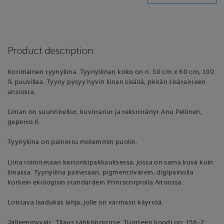
Product description
Kotimainen tyynyliina. Tyynyliinan koko on n. 50 cm x 60 cm, 100
% puuvillaa. Tyyny pysyy hyvin liinan sisällä, pitkän sisätaitteen
ansiosta.
Liinan on suunnitellut, kuvittanut ja tekstittänyt Anu Pellinen,
gepetto.fi.
Tyynyliina on painettu molemmin puolin.
Liina toimitetaan kartonkipakkauksessa, jossa on sama kuva kuin
liinassa. Tyynyliina painetaan, pigmenttivärein, digipainolla
korkein ekologisin standardein Printscorpiolla Aitoossa.
Loistava laadukas lahja, jolle on varmasti käyttöä.
Jälleenmyyjät: Tilaus sähköpostitse. Tuotteen koodi on: 156-2