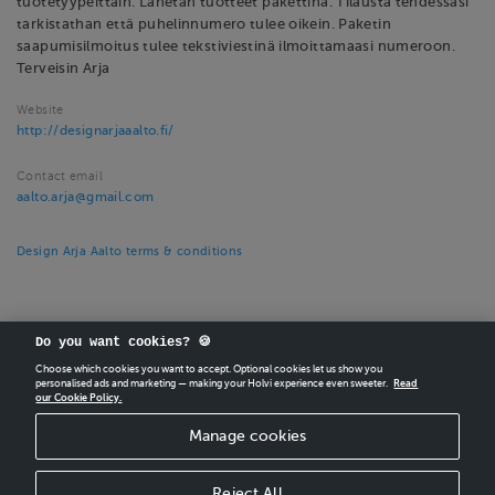
tuotetyypeittäin. Lähetän tuotteet pakettina. Tilausta tehdessäsi
tarkistathan että puhelinnumero tulee oikein. Paketin
saapumisilmoitus tulee tekstiviestinä ilmoittamaasi numeroon.
Terveisin Arja
Website
http://designarjaaalto.fi/
Contact email
aalto.arja@gmail.com
Design Arja Aalto terms & conditions
Do you want cookies? 🍪
Choose which cookies you want to accept. Optional cookies let us show you
personalised ads and marketing — making your Holvi experience even sweeter.
Read
CREATE
YOUR OWN HOLVI ONLINE STORE IN MINUTES.
our Cookie Policy.
Manage cookies
Holvi Payment Services Ltd is regulated by the Financial Supervisory Authority of
Finland as an Authorised Payment Institution with license to operate in the
European Economic Area.
Reject All