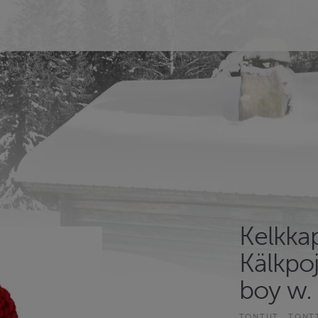
Kelkkap
Kälkpoj
boy w.
TONTUT
TONT