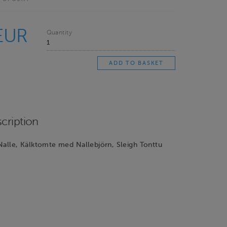
EUR
Quantity
cription
Nalle, Kälktomte med Nallebjörn, Sleigh Tonttu