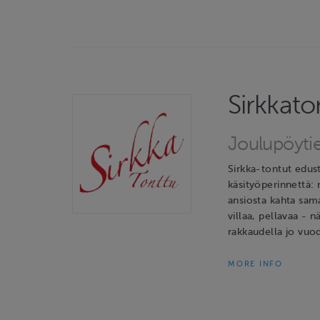
Sirkkato
Joulupöyti
Sirkka-tontut edus
käsityöperinnettä: 
ansiosta kahta sama
villaa, pellavaa - n
rakkaudella jo vuod
MORE INFO