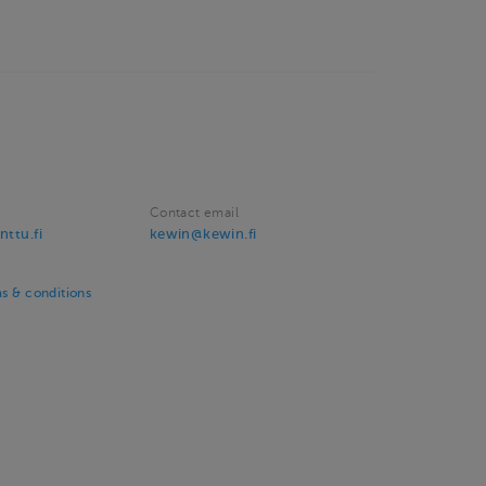
Contact email
nttu.fi
kewin@kewin.fi
ms & conditions