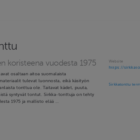
nttu
en koristeena vuodesta 1975
Website
https://sirkkato
tavat osaltaan aitoa suomalaista
materiaalit tulevat luonnosta, eikä käsityön
Sirkkatonttu ter
nlaista tonttua ole. Taitavat kädet, puuta,
äistä syntyvät tontut. Sirkka-tonttuja on tehty
esta 1975 ja mallisto elää …