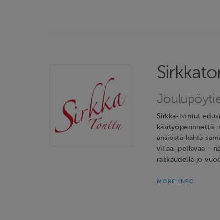
Sirkkato
Joulupöyti
Sirkka-tontut edus
käsityöperinnettä: 
ansiosta kahta sama
villaa, pellavaa - n
rakkaudella jo vuod
MORE INFO