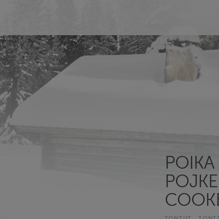
POIKA 
POJKE
COOK
TONTUT
TONT