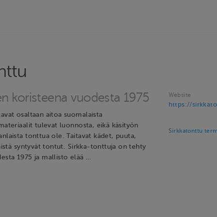
nttu
en koristeena vuodesta 1975
Website
https://sirkkato
tavat osaltaan aitoa suomalaista
materiaalit tulevat luonnosta, eikä käsityön
Sirkkatonttu ter
nlaista tonttua ole. Taitavat kädet, puuta,
äistä syntyvät tontut. Sirkka-tonttuja on tehty
esta 1975 ja mallisto elää …