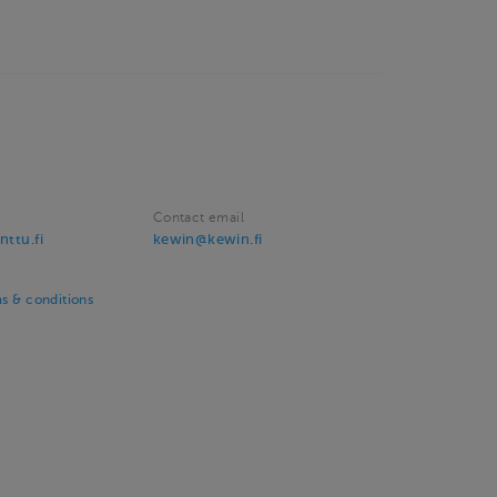
Contact email
nttu.fi
kewin@kewin.fi
ms & conditions