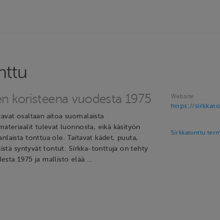
nttu
en koristeena vuodesta 1975
Website
https://sirkkato
tavat osaltaan aitoa suomalaista
materiaalit tulevat luonnosta, eikä käsityön
Sirkkatonttu ter
nlaista tonttua ole. Taitavat kädet, puuta,
äistä syntyvät tontut. Sirkka-tonttuja on tehty
esta 1975 ja mallisto elää …