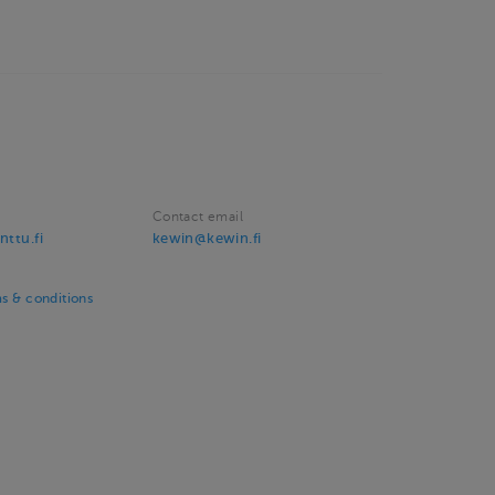
Contact email
nttu.fi
kewin@kewin.fi
ms & conditions