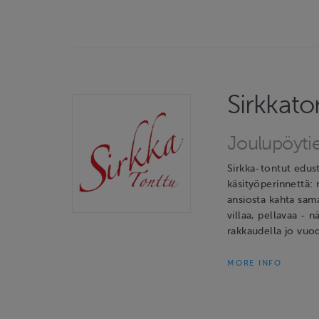
Sirkkato
Joulupöyti
Sirkka-tontut edus
käsityöperinnettä: 
ansiosta kahta sama
villaa, pellavaa - n
rakkaudella jo vuod
MORE INFO