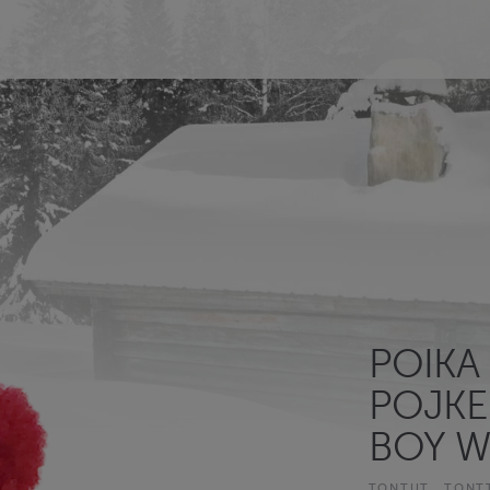
POIKA 
POJKE
BOY W
TONTUT
TONT