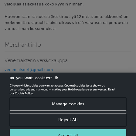
veloittaa asiakkaalta koko kyydin hinnan.
Huonon sään sattuessa (keskituuli yli 12 m/s, sumu, ukkonen) on
molemmilla osapuolilla aina oikeus siirtää varausta tai peruuttaa
varaus ilman kustannuksia.
Merchant info
Venemaisterin verkkokauppa
venemaisteri@gmail.com
Business ID: 3298386-5
Do you want cookies? 🍪
Choose which cookies you want to accept. Optional cookies let us show you
personalised ads and marketing — making your Holvi experience even sweeter.
Read
our Cookie Policy.
CREATE
YOUR OWN HOLVI ONLINE STORE IN MINUTES.
Manage cookies
Holvi Payment Services Ltd is regulated by the Financial Supervisory Authority of
Finland as an Authorised Payment Institution with license to operate in the
European Economic Area.
Reject All
© 2026 Holvi Payment Services Ltd.
Shop Terms and Conditions
Accept all
CANCEL ORDER