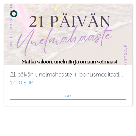
21 päivän unelmahaaste + bonusmeditaatio ( norm. 24€ )
17.00 EUR
BUY