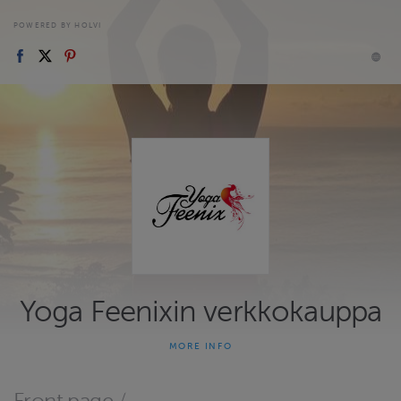
POWERED BY HOLVI
Yoga Feenixin verkkokauppa
MORE INFO
Yoga Feenix on jooga- ja hyvinvointipalveluita tarjoava
Oululainen yritys. Palvelemme vahvalla ammattitaidolla ja
suurella sydämellä niin yksityisiä jooganharrastajia kuin myös