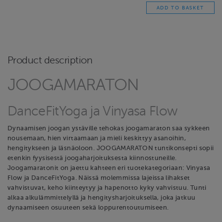
Product description
JOOGAMARATON
DanceFitYoga ja Vinyasa Flow
Dynaamisen joogan ystäville tehokas joogamaraton saa sykkeen
nousemaan, hien virtaamaan ja mieli keskittyy asanoihin,
hengitykseen ja läsnäoloon. JOOGAMARATON tuntikonsepti sopii
etenkin fyysisestä joogaharjoituksesta kiinnostuneille.
Joogamaratonit on jaettu kahteen eri tuotekategoriaan: Vinyasa
Flow ja DanceFitYoga. Näissä molemmissa lajeissa lihakset
vahvistuvat, keho kiinteytyy ja hapenotto kyky vahvistuu. Tunti
alkaa alkulämmittelyllä ja hengitysharjoituksella, joka jatkuu
dynaamiseen osuuteen sekä loppurentoutumiseen.