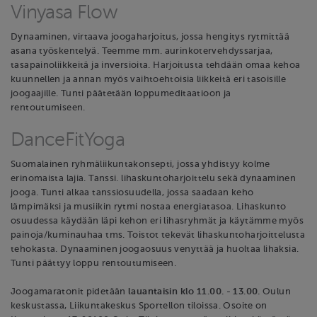
Vinyasa Flow
Dynaaminen, virtaava joogaharjoitus, jossa hengitys rytmittää
asana työskentelyä. Teemme mm. aurinkotervehdyssarjaa,
tasapainoliikkeitä ja inversioita. Harjoitusta tehdään omaa kehoa
kuunnellen ja annan myös vaihtoehtoisia liikkeitä eri tasoisille
joogaajille. Tunti päätetään loppumeditaatioon ja
rentoutumiseen.
DanceFitYoga
Suomalainen ryhmäliikuntakonsepti, jossa yhdistyy kolme
erinomaista lajia. Tanssi. lihaskuntoharjoittelu sekä dynaaminen
jooga. Tunti alkaa tanssiosuudella, jossa saadaan keho
lämpimäksi ja musiikin rytmi nostaa energiatasoa. Lihaskunto
osuudessa käydään läpi kehon eri lihasryhmät ja käytämme myös
painoja/kuminauhaa tms. Toistot tekevät lihaskuntoharjoittelusta
tehokasta. Dynaaminen joogaosuus venyttää ja huoltaa lihaksia.
Tunti päättyy loppu rentoutumiseen.
Joogamaratonit pidetään
lauantaisin klo 11.00. - 13.00.
Oulun
keskustassa, Liikuntakeskus Sportellon tiloissa. Osoite on