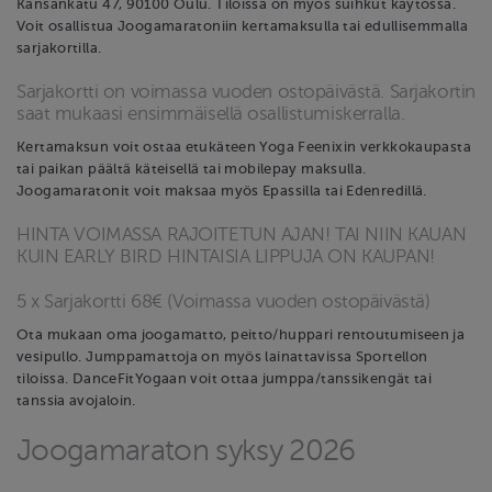
Kansankatu 47, 90100 Oulu. Tiloissa on myös suihkut käytössä.
Voit osallistua Joogamaratoniin kertamaksulla tai edullisemmalla
sarjakortilla.
Sarjakortti on voimassa vuoden ostopäivästä. Sarjakortin
saat mukaasi ensimmäisellä osallistumiskerralla.
Kertamaksun voit ostaa etukäteen Yoga Feenixin verkkokaupasta
tai paikan päältä käteisellä tai mobilepay maksulla.
Joogamaratonit voit maksaa myös Epassilla tai Edenredillä.
HINTA VOIMASSA RAJOITETUN AJAN! TAI NIIN KAUAN
KUIN EARLY BIRD HINTAISIA LIPPUJA ON KAUPAN!
5 x Sarjakortti 68€ (Voimassa vuoden ostopäivästä)
Ota mukaan oma joogamatto, peitto/huppari rentoutumiseen ja
vesipullo. Jumppamattoja on myös lainattavissa Sportellon
tiloissa. DanceFitYogaan voit ottaa jumppa/tanssikengät tai
tanssia avojaloin.
Joogamaraton syksy 2026