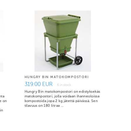
HUNGRY BIN MATOKOMPOSTORI
319.00 EUR
6 in stock
Hungry Bin matokompostori on edistyksekäs
nta
matokompostori, jolla voidaan ihanneoloissa
ne on
kompostoida jopa 2 kg jätettä päivässä. Sen
tilavuus on 180 litraa …
in