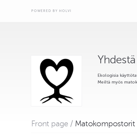
POWERED BY HOLVI
Yhdestä
Ekologisia käyttötav
Meiltä myös matoko
Front page
/
Matokompostorit