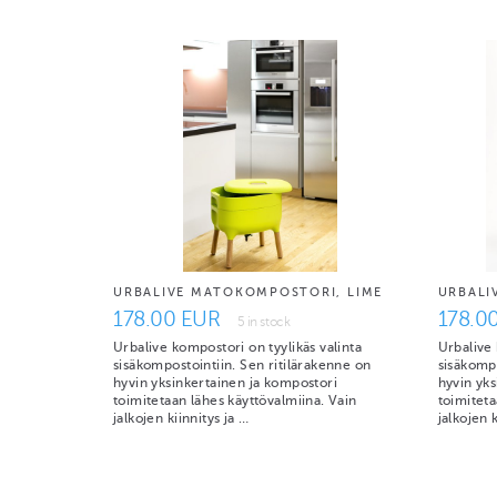
URBALIVE MATOKOMPOSTORI, LIME
URBALI
178.00 EUR
178.0
5 in stock
Urbalive kompostori on tyylikäs valinta
Urbalive 
sisäkompostointiin. Sen ritilärakenne on
sisäkompo
hyvin yksinkertainen ja kompostori
hyvin yks
toimitetaan lähes käyttövalmiina. Vain
toimiteta
jalkojen kiinnitys ja …
jalkojen k