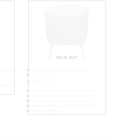
SOLD OUT
TORIIN
URBALIVE MATOKOMPOSTORI,
ANTRASIITTI
178.00 EUR
ki värit
Urbalive kompostori on tyylikäs valinta
sisäkompostointiin. Sen ritilärakenne on
hyvin yksinkertainen ja kompostori
toimitetaan lähes käyttövalmiina. Vain
jalkojen kiinnitys ja …