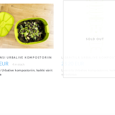
SOLD OUT
NSI URBALIVE KOMPOSTORIIN
LISÄRITILÄ URBALIVE KOMPOS
 EUR
23.20 EUR
4 in stock
 Urbalive kompostoriin, kaikki värit
Lisäritilä Urbalive kompostoriin, kaik
a
varastossa