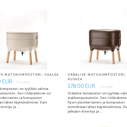
VE MATOKOMPOSTORI, VAALEA
URBALIVE MATOKOMPOSTORI,
RUSKEA
0 EUR
3 in stock
178.00 EUR
1 in stock
kompostori on tyylikäs valinta
stointiin. Sen ritilärakenne on
Urbalive kompostori on tyylikäs vali
inkertainen ja kompostori
sisäkompostointiin. Sen ritiläraken
an lähes käyttövalmiina. Vain
hyvin yksinkertainen ja kompostori
iinnitys ja …
toimitetaan lähes käyttövalmiina. Va
jalkojen kiinnitys ja …