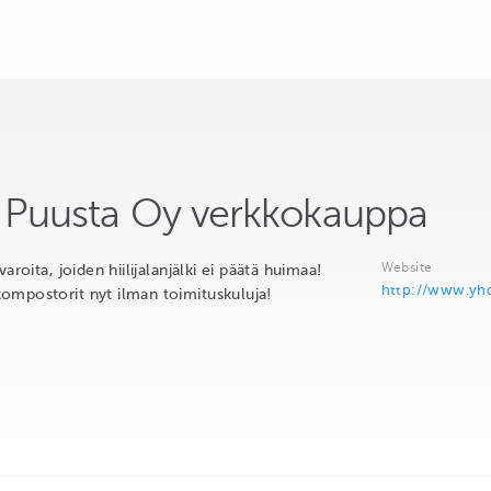
 Puusta Oy verkkokauppa
Website
aroita, joiden hiilijalanjälki ei päätä huimaa!
http://www.yh
mpostorit nyt ilman toimituskuluja!