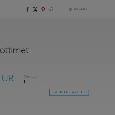
ENGLISH
iottimet
EUR
Quantity