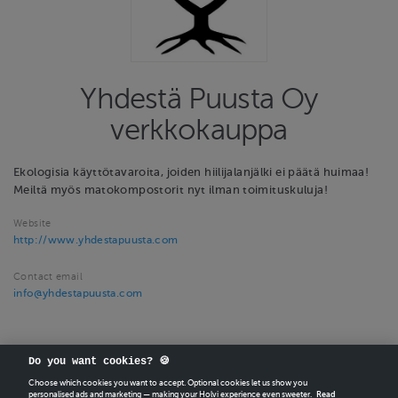
Yhdestä Puusta Oy
verkkokauppa
Ekologisia käyttötavaroita, joiden hiilijalanjälki ei päätä huimaa!
Meiltä myös matokompostorit nyt ilman toimituskuluja!
Website
http://www.yhdestapuusta.com
Contact email
info@yhdestapuusta.com
Do you want cookies? 🍪
Choose which cookies you want to accept. Optional cookies let us show you
personalised ads and marketing — making your Holvi experience even sweeter.
Read