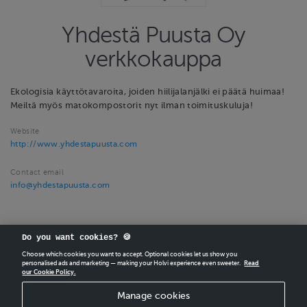
Yhdestä Puusta Oy
verkkokauppa
Ekologisia käyttötavaroita, joiden hiilijalanjälki ei päätä huimaa!
Meiltä myös matokompostorit nyt ilman toimituskuluja!
Website
http://www.yhdestapuusta.com
Contact email
info@yhdestapuusta.com
Do you want cookies? 🍪
Choose which cookies you want to accept. Optional cookies let us show you
personalised ads and marketing — making your Holvi experience even sweeter.
Read
our Cookie Policy.
CREATE
YOUR OWN HOLVI ONLINE STORE IN MINUTES.
Manage cookies
Holvi Payment Services Ltd is regulated by the Financial Supervisory Authority of