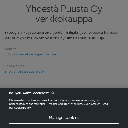
Yhdestä Puusta Oy
verkkokauppa
Ekologisia käyttötavaroita, joiden hiilijalanjälki ei päätä huimaa!
Meiltä myös matokompostorit nyt ilman toimituskuluja!
Website
http://www.yhdestapuusta.com
Contact email
info@yhdestapuusta.com
Do you want cookies? 🍪
Choose which cookies you want to accept. Optional cookies let us show you
personalised ads and marketing — making your Holvi experience even sweeter.
Read
our Cookie Policy.
CREATE
YOUR OWN HOLVI ONLINE STORE IN MINUTES.
Manage cookies
Holvi Payment Services Ltd is regulated by the Financial Supervisory Authority of
Finland as an Authorised Payment Institution with license to operate in the