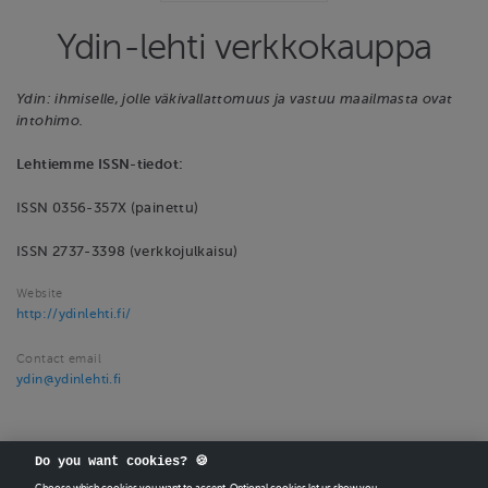
Ydin-lehti verkkokauppa
Ydin: ihmiselle, jolle väkivallattomuus ja vastuu maailmasta ovat
intohimo.
Lehtiemme ISSN-tiedot:
ISSN 0356-357X (painettu)
ISSN 2737-3398 (verkkojulkaisu)
Website
http://ydinlehti.fi/
Contact email
ydin@ydinlehti.fi
Do you want cookies? 🍪