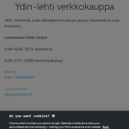
Ydin-lehti verkkokauppa
Ydin: ihmiselle, jolle väkivallattomuus ja vastuu maailmasta ovat
intohimo.
Lehtiemme ISSN-tiedot:
ISSN 0356-357X (painettu)
ISSN 2737-3398 (verkkojulkaisu)
Website
http://ydinlehti.fi/
Contact email
ydin@ydinlehti.fi
Do you want cookies? 🍪
Choose which cookies you want to accept. Optional cookies let us show you
personalised ads and marketing — making your Holvi experience even sweeter.
Read