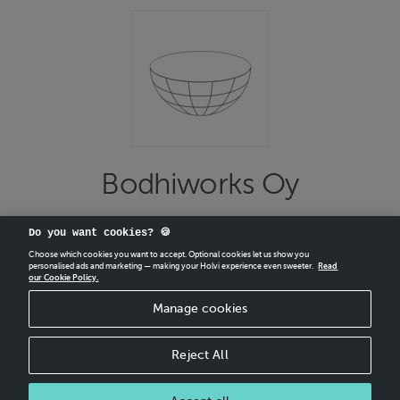
Bodhiworks Oy
Do you want cookies? 🍪
Choose which cookies you want to accept. Optional cookies let us show you
personalised ads and marketing — making your Holvi experience even sweeter.
Read
our Cookie Policy.
CREATE
YOUR OWN HOLVI ONLINE STORE IN MINUTES.
Manage cookies
Holvi Payment Services Ltd is regulated by the Financial Supervisory Authority of
Finland as an Authorised Payment Institution with license to operate in the
European Economic Area.
Reject All
© 2026 Holvi Payment Services Ltd.