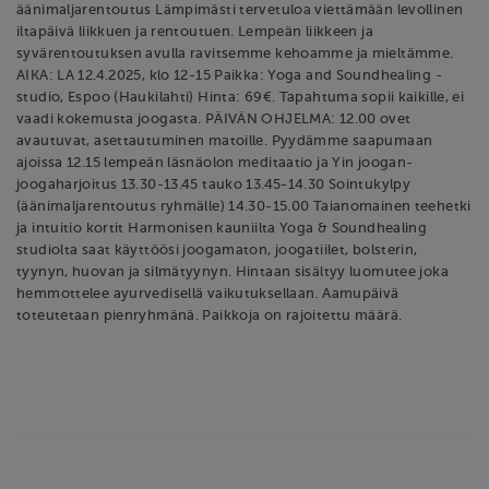
äänimaljarentoutus Lämpimästi tervetuloa viettämään levollinen
iltapäivä liikkuen ja rentoutuen. Lempeän liikkeen ja
syvärentoutuksen avulla ravitsemme kehoamme ja mieltämme.
AIKA: LA 12.4.2025, klo 12-15 Paikka: Yoga and Soundhealing -
studio, Espoo (Haukilahti) Hinta: 69€. Tapahtuma sopii kaikille, ei
vaadi kokemusta joogasta. PÄIVÄN OHJELMA: 12.00 ovet
avautuvat, asettautuminen matoille. Pyydämme saapumaan
ajoissa 12.15 lempeän läsnäolon meditaatio ja Yin joogan-
joogaharjoitus 13.30-13.45 tauko 13.45-14.30 Sointukylpy
(äänimaljarentoutus ryhmälle) 14.30-15.00 Taianomainen teehetki
ja intuitio kortit Harmonisen kauniilta Yoga & Soundhealing
studiolta saat käyttöösi joogamaton, joogatiilet, bolsterin,
tyynyn, huovan ja silmätyynyn. Hintaan sisältyy luomutee joka
hemmottelee ayurvedisellä vaikutuksellaan. Aamupäivä
toteutetaan pienryhmänä. Paikkoja on rajoitettu määrä.