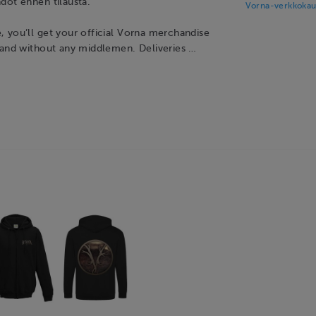
dot ennen tilausta.
Vorna-verkkokau
 you’ll get your official Vorna merchandise
band without any middlemen. Deliveries …