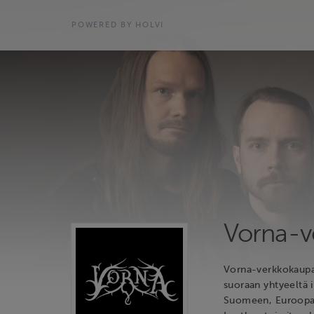
POWERED BY HOLVI
Vorna-v
Vorna-verkkokaupas
suoraan yhtyeeltä 
Suomeen, Euroopan