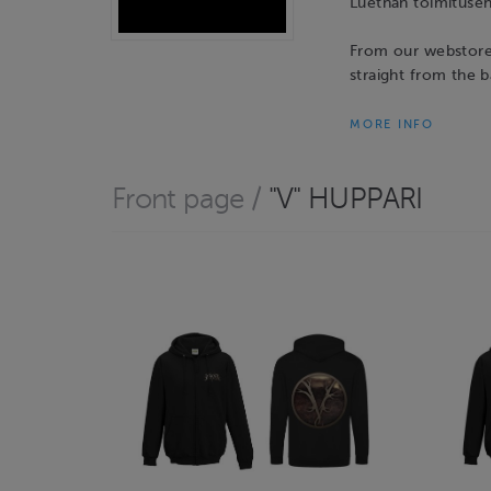
Luethan toimituseh
From our webstore,
straight from the 
MORE INFO
Front page
/
"V" HUPPARI