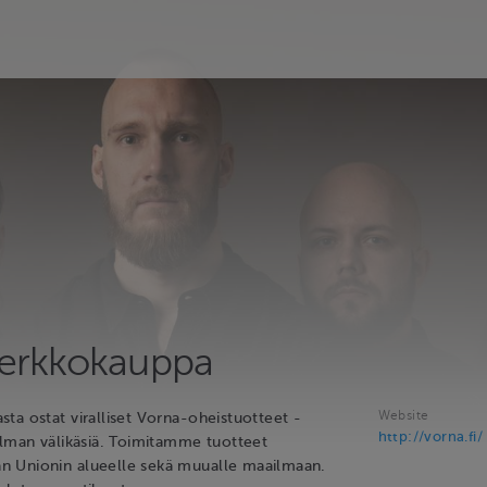
erkkokauppa
Website
ta ostat viralliset Vorna-oheistuotteet -
http://vorna.fi/
ilman välikäsiä. Toimitamme tuotteet
 Unionin alueelle sekä muualle maailmaan.