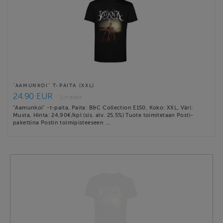
"AAMUNKOI" T-PAITA (XXL)
24.90 EUR
1 in stock
"Aamunkoi" -t-paita, Paita: B&C Collection E150, Koko: XXL, Väri:
Musta, Hinta: 24,90€/kpl (sis. alv. 25.5%) Tuote toimitetaan Posti-
pakettina Postin toimipisteeseen …