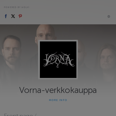
POWERED BY HOLVI
Vorna-verkkokauppa
MORE INFO
Vorna-verkkokaupasta ostat viralliset Vorna-oheistuotteet -
suoraan yhtyeeltä ilman välikäsiä. Toimitamme tuotteet
Suomeen, Euroopan Unionin alueelle sekä muualle maailmaan.