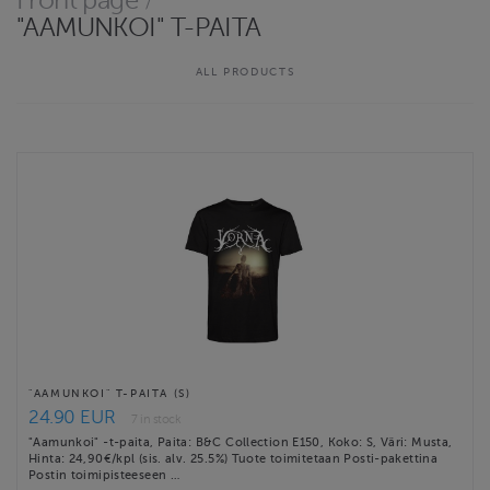
Front page
/
Luethan toimitusehdot ennen tilausta.
"AAMUNKOI" T-PAITA
From our webstore, you’ll get your official Vorna merchandise
ALL PRODUCTS
straight from the band without any middlemen. Deliveries …
Website
http://vorna.fi/
Contact email
info@vorna.fi
Vorna-verkkokauppa terms & conditions
"AAMUNKOI" T-PAITA (S)
24.90 EUR
7 in stock
"Aamunkoi" -t-paita, Paita: B&C Collection E150, Koko: S, Väri: Musta,
Hinta: 24,90€/kpl (sis. alv. 25.5%) Tuote toimitetaan Posti-pakettina
Postin toimipisteeseen …