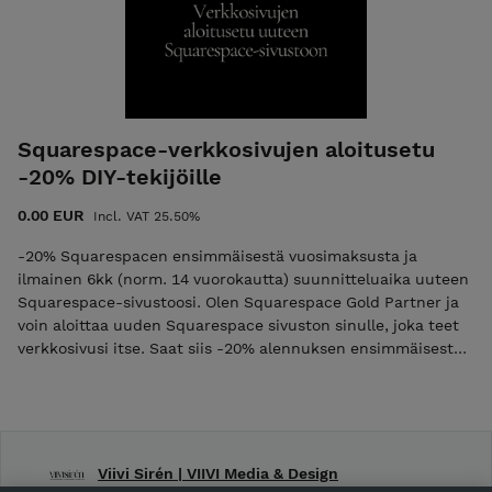
Squarespace-verkkosivujen aloitusetu
-20% DIY-tekijöille
0.00 EUR
Incl. VAT 25.50%
-20% Squarespacen ensimmäisestä vuosimaksusta ja
ilmainen 6kk (norm. 14 vuorokautta) suunnitteluaika uuteen
Squarespace-sivustoosi. Olen Squarespace Gold Partner ja
voin aloittaa uuden Squarespace sivuston sinulle, joka teet
verkkosivusi itse. Saat siis -20% alennuksen ensimmäisestä
vuosimaksusta ja puolen vuoden ilmaisen suunnitteluajan.
Tämä ei sido sinua mihinkään. Mikäli et haluakaan maksaa
Squarespacen vuosimaksua, sinun ei tarvitse sitä tehdä. Et
ole sitoutunut mihinkään. Sinun täytyy laittaa maksutietosi
vasta sitten Squarespacelle, kun haluat verkkosivusi
Viivi Sirén | VIIVI Media & Design
livetilaan. Mitä minä tästä sitten hyödyn? Jos maksat