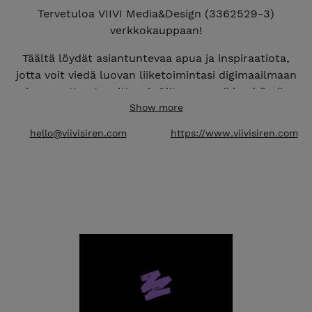
Tervetuloa VIIVI Media&Design (3362529-3)
verkkokauppaan!
Täältä löydät asiantuntevaa apua ja inspiraatiota,
jotta voit viedä luovan liiketoimintasi digimaailmaan
ja saavuttaa tavoitteesi. Olitpa muusikko, bändi,
taiteilija tai yrittäjä luovalla alalla, verkkokauppani
Show more
tarjoaa räätälöityjä ratkaisuja, jotka auttavat sinua
hello@viivisiren.com
https://www.viivisiren.com
erottumaan verkossa ja kasvattamaan brändiäsi.