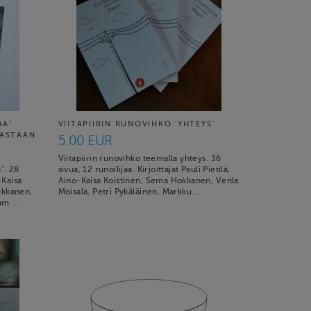
AA"
VIITAPIIRIN RUNOVIHKO 'YHTEYS'
VASTAAN
5.00 EUR
Viitapiirin runovihko teemalla yhteys. 36
a". 28
sivua, 12 runoilijaa. Kirjoittajat Pauli Pietilä,
-Kaisa
Aino-Kaisa Koistinen, Sema Hokkanen, Venla
ukkanen,
Moisala, Petri Pykäläinen, Markku …
jam …