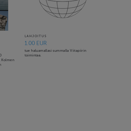
LAHJOITUS
1.00 EUR
tue haluamallasi summalla Viitapiirin
30
toimintaa.
21 Kolmen
n