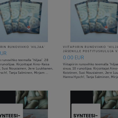
IRIN RUNOVIHKO 'HILJAA'
VIITAPIIRIN RUNOVIHKO "HILJ
JÄSENILLE POSTITUSKULUJA 
EUR
0.00 EUR
in runovihko teemalla "hiljaa". 28
runoilijaa. Kirjoittajat Aino-Kaisa
Viitapiirin runovihko teemalla "hilja
n, Susi Nousiainen, Jere Luukkanen,
sivua, 10 runoilijaa. Kirjoittajat Aino
sch!, Tanja Salminen, Mirjam …
Koistinen, Susi Nousiainen, Jere Lu
Hanna Hysch!, Tanja Salminen, Mir