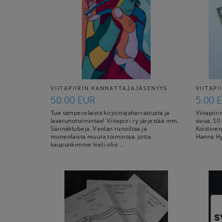
VIITAPIIRIN KANNATTAJAJÄSENYYS
VIITAPI
50.00 EUR
5.00 
Tue tamperelaista kirjoittajaharrastusta ja
Viitapiir
lavarunotoimintaa! Viitapiiri ry järjestää mm.
sivua, 10 
Särinäklubeja, Venlan runoiltaa ja
Koistine
monenlaista muuta toimintaa, jotta
Hanna Hy
kaupunkimme kieli olisi …