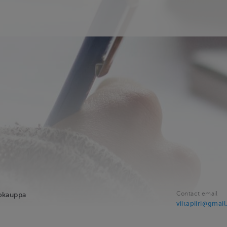
Contact email
kokauppa
viitapiiri@gmai