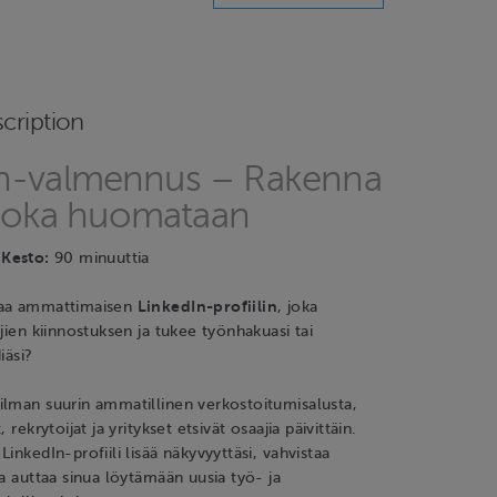
cription
In-valmennus – Rakenna
i, joka huomataan
\
Kesto:
90 minuuttia
taa ammattimaisen
LinkedIn-profiilin
, joka
ijien kiinnostuksen ja tukee työnhakuasi tai
iäsi?
ilman suurin ammatillinen verkostoitumisalusta,
 rekrytoijat ja yritykset etsivät osaajia päivittäin.
inkedIn-profiili lisää näkyvyyttäsi, vahvistaa
ja auttaa sinua löytämään uusia työ- ja