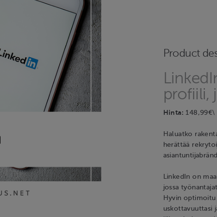
Product des
Linked
profiil
Hinta:
148,99€
Haluatko raken
herättää rekryto
asiantuntijabränd
LinkedIn on maa
jossa työnantajat,
Hyvin optimoitu L
uskottavuuttasi 