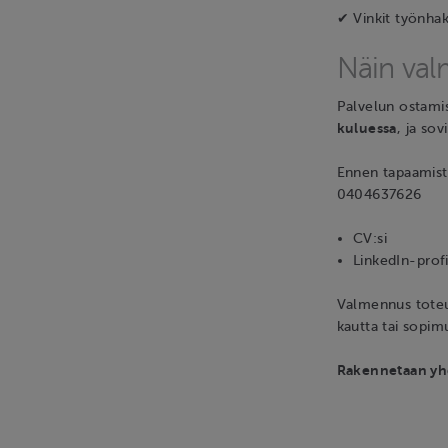
✔ Vinkit työnhak
Näin va
Palvelun ostami
kuluessa
, ja so
Ennen tapaamist
0404637626
CV:si
LinkedIn-profiil
Valmennus toteu
kautta tai sopi
Rakennetaan yhd