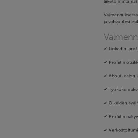
liiketoimintamah
Valmennuksessa 
ja vahvuutesi esi
Valmenn
✔ LinkedIn-profi
✔ Profiilin otsik
✔ About-osion k
✔ Työkokemukse
✔ Oikeiden ava
✔ Profiilin näk
✔ Verkostoitumi