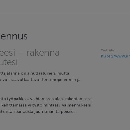
mennus
tseesi – rakenna
Website
https://www.ur
utesi
ittäjätarina on ainutlaatuinen, mutta
la voit saavuttaa tavoitteesi nopeammin ja
utta työpaikkaa, vaihtamassa alaa, rakentamassa
i kehittämässä yritystoimintaasi, valmennukseni
eistä sparrausta juuri sinun tarpeisiisi.