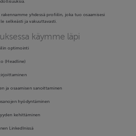
dollisuuksia.
rakennamme yhdessä profiilin, joka tuo osaamisesi
lle selkeästi ja vakuuttavasti.
uksessa käymme läpi
ilin optimointi
ko (Headline)
irjoittaminen
n ja osaamisen sanoittaminen
insanojen hyödyntäminen
yvyyden kehittäminen
nen LinkedInissä