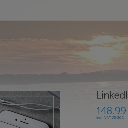
LinkedI
148.99
Incl. VAT 25.50%