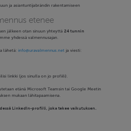
uun ja asiantuntijabrändin rakentamiseen
lmennus etenee
sen jälkeen otan sinuun yhteyttä
24 tunnin
vimme yhdessä valmennusajan.
a lähetä:
info@uravalmennus.net
ja viesti:
isi linkki (jos sinulla on jo profiili).
tetaan etänä Microsoft Teamsin tai Google Meetin
muksen mukaan lähitapaamisena.
essä LinkedIn-profiili, joka tekee vaikutuksen.