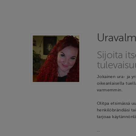
Uraval
Sijoita i
tulevaisu
Jokainen ura- ja yr
oikeanlaisella tuel
varmemmin.
Olitpa etsimässä u
henkilöbrändiäsi ta
tarjoaa käytännönläh
…