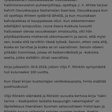
hallintoneuvoston puheenjohtaja, opettaja J. V. Ahtee tarjosi
kahvit Osuuskauppa Sastamalan baarissa. Osuuskauppa kun
oli opettaja Ahteen sydäntä lähellä, ja kun muutakaan
kahvipaikkaa ei kauppalassa ollut. Kun edesmenneen
edeltäjäni aviopuoliso, rouva Saara Kukkula luovutti
hallussaan olevaa osuuskassan omaisuutta, otti hän
pöytälaatikosta miehensä ukkomauserin ja sanoi, että myisi
sen, koska sitä tarvittiin tässä työssä. Sanoin, etten osta sitä,
koska en tarvitse ja koska se on vaarallinen. Sanoin olleeni
pitkään hommissa, joissa oli kaikennäköisiä ja -kokoisia
aseita, jotka sielläkin olivat vaarallisia.
Kirja julkaistiin 30.6.2018, jolloin Viljo P. Rönkön syntymästä
tuli kuluneeksi 100 vuotta.
Kun tilaat kirjan kustantajan verkkokaupasta, hinta sisältää
postituskulut!
Viljo Rönkön elämästä ja Rönkön suvusta kertova kirja "Isäni
tarina – Kaskipellon laidalta kaupungin rakentajaksi" on
läpileikkaus itsenäisen Suomen satavuotiseen historiaan ja
Rönkön suvun vaiheisiin satojen vuosien taakse. Itsekin