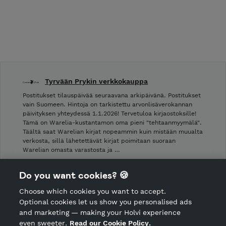
Tyrvään Prykin verkkokauppa
Postitukset tilauspäivää seuraavana arkipäivänä. Postitukset
vain Suomeen. Hintoja on tarkistettu arvonlisäverokannan
päivityksen yhteydessä 1.1.2026! Tervetuloa kirjaostoksille!
Tämä on Warelia-kustantamon oma pieni "tehtaanmyymälä".
Täältä saat Warelian kirjat nopeammin kuin mistään muualta
verkosta, sillä lähetettävät kirjat poimitaan suoraan
Warelian omasta varastosta ja …
Shop Terms and Conditions
Do you want cookies? 🍪
Shop privacy policy
Choose which cookies you want to accept.
CANCEL ORDER
Optional cookies let us show you personalised ads
and marketing — making your Holvi experience
even sweeter.
Read our Cookie Policy.