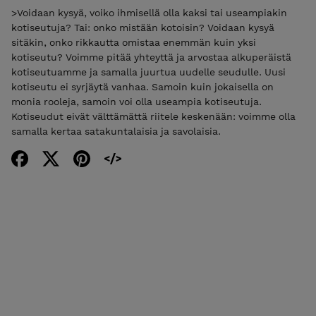
>Voidaan kysyä, voiko ihmisellä olla kaksi tai useampiakin
kotiseutuja? Tai: onko mistään kotoisin? Voidaan kysyä
sitäkin, onko rikkautta omistaa enemmän kuin yksi
kotiseutu? Voimme pitää yhteyttä ja arvostaa alkuperäistä
kotiseutuamme ja samalla juurtua uudelle seudulle. Uusi
kotiseutu ei syrjäytä vanhaa. Samoin kuin jokaisella on
monia rooleja, samoin voi olla useampia kotiseutuja.
Kotiseudut eivät välttämättä riitele keskenään: voimme olla
samalla kertaa satakuntalaisia ja savolaisia.