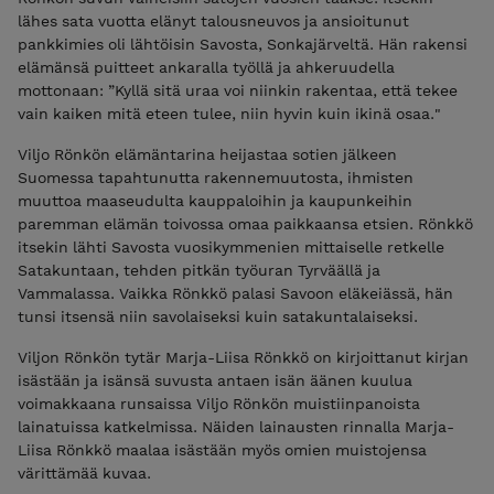
lähes sata vuotta elänyt talousneuvos ja ansioitunut
pankkimies oli lähtöisin Savosta, Sonkajärveltä. Hän rakensi
elämänsä puitteet ankaralla työllä ja ahkeruudella
mottonaan: ”Kyllä sitä uraa voi niinkin rakentaa, että tekee
vain kaiken mitä eteen tulee, niin hyvin kuin ikinä osaa."
Viljo Rönkön elämäntarina heijastaa sotien jälkeen
Suomessa tapahtunutta rakennemuutosta, ihmisten
muuttoa maaseudulta kauppaloihin ja kaupunkeihin
paremman elämän toivossa omaa paikkaansa etsien. Rönkkö
itsekin lähti Savosta vuosikymmenien mittaiselle retkelle
Satakuntaan, tehden pitkän työuran Tyrväällä ja
Vammalassa. Vaikka Rönkkö palasi Savoon eläkeiässä, hän
tunsi itsensä niin savolaiseksi kuin satakuntalaiseksi.
Viljon Rönkön tytär Marja-Liisa Rönkkö on kirjoittanut kirjan
isästään ja isänsä suvusta antaen isän äänen kuulua
voimakkaana runsaissa Viljo Rönkön muistiinpanoista
lainatuissa katkelmissa. Näiden lainausten rinnalla Marja-
Liisa Rönkkö maalaa isästään myös omien muistojensa
värittämää kuvaa.