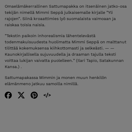
Omaelämäkerrallinen Sattumapakka on itsenäinen jatko-osa
tekijän nimellä Mimmi Seppä julkaisemalle kirjalle ”Yli
rajojen”. Siinä kroaattimies lyö suomalaista vaimoaan ja
raiskaa toisia naisia.
”Tekstin paikoin inhorealismia lähentelevästä
todenmakuisuudesta huolimatta Mimmi Seppä on malttanut
tilittää kokemuksensa kiihkottomasti ja selkeästi. — —
Kaunokirjallisella sujuvuudella ja draaman tajulla teksti
voittaa lukijan vaivatta puolelleen.” (Ilari Tapio, Satakunnan
Kansa.) .
Sattumapakassa Mimmin ja monen muun henkilön
elämänmeno jatkuu samoilla nimillä.