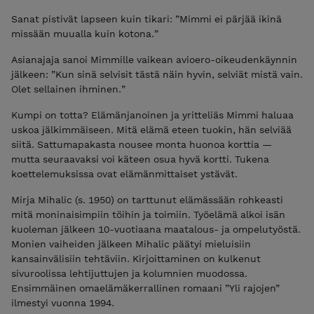
Sanat pistivät lapseen kuin tikari: ”Mimmi ei pärjää ikinä
missään muualla kuin kotona.”
Asianajaja sanoi Mimmille vaikean avioero-oikeudenkäynnin
jälkeen: ”Kun sinä selvisit tästä näin hyvin, selviät mistä vain.
Olet sellainen ihminen.”
Kumpi on totta? Elämänjanoinen ja yritteliäs Mimmi haluaa
uskoa jälkimmäiseen. Mitä elämä eteen tuokin, hän selviää
siitä. Sattumapakasta nousee monta huonoa korttia —
mutta seuraavaksi voi käteen osua hyvä kortti. Tukena
koettelemuksissa ovat elämänmittaiset ystävät.
Mirja Mihalic (s. 1950) on tarttunut elämässään rohkeasti
mitä moninaisimpiin töihin ja toimiin. Työelämä alkoi isän
kuoleman jälkeen 10-vuotiaana maatalous- ja ompelutyöstä.
Monien vaiheiden jälkeen Mihalic päätyi mieluisiin
kansainvälisiin tehtäviin. Kirjoittaminen on kulkenut
sivuroolissa lehtijuttujen ja kolumnien muodossa.
Ensimmäinen omaelämäkerrallinen romaani ”Yli rajojen”
ilmestyi vuonna 1994.