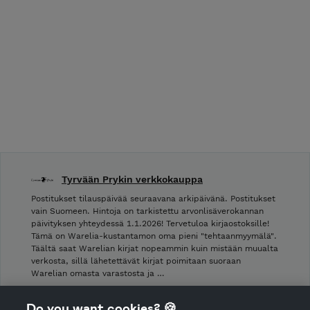
Tyrvään Prykin verkkokauppa
Postitukset tilauspäivää seuraavana arkipäivänä. Postitukset
vain Suomeen. Hintoja on tarkistettu arvonlisäverokannan
päivityksen yhteydessä 1.1.2026! Tervetuloa kirjaostoksille!
Tämä on Warelia-kustantamon oma pieni "tehtaanmyymälä".
Täältä saat Warelian kirjat nopeammin kuin mistään muualta
verkosta, sillä lähetettävät kirjat poimitaan suoraan
Warelian omasta varastosta ja …
Shop Terms and Conditions
Do you want cookies? 🍪
Shop privacy policy