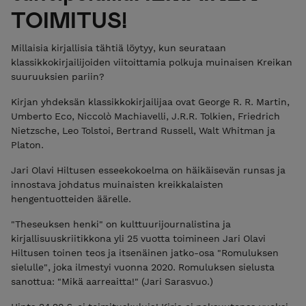
TOIMITUS!
Millaisia kirjallisia tähtiä löytyy, kun seurataan
klassikkokirjailijoiden viitoittamia polkuja muinaisen Kreikan
suuruuksien pariin?
Kirjan yhdeksän klassikkokirjailijaa ovat George R. R. Martin,
Umberto Eco, Niccolò Machiavelli, J.R.R. Tolkien, Friedrich
Nietzsche, Leo Tolstoi, Bertrand Russell, Walt Whitman ja
Platon.
Jari Olavi Hiltusen esseekokoelma on häikäisevän runsas ja
innostava johdatus muinaisten kreikkalaisten
hengentuotteiden äärelle.
"Theseuksen henki" on kulttuurijournalistina ja
kirjallisuuskriitikkona yli 25 vuotta toimineen Jari Olavi
Hiltusen toinen teos ja itsenäinen jatko-osa "Romuluksen
sielulle", joka ilmestyi vuonna 2020. Romuluksen sielusta
sanottua: "Mikä aarreaitta!" (Jari Sarasvuo.)