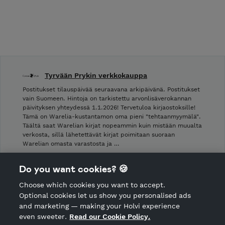
Tyrvään Prykin verkkokauppa
Postitukset tilauspäivää seuraavana arkipäivänä. Postitukset
vain Suomeen. Hintoja on tarkistettu arvonlisäverokannan
päivityksen yhteydessä 1.1.2026! Tervetuloa kirjaostoksille!
Tämä on Warelia-kustantamon oma pieni "tehtaanmyymälä".
Täältä saat Warelian kirjat nopeammin kuin mistään muualta
verkosta, sillä lähetettävät kirjat poimitaan suoraan
Warelian omasta varastosta ja …
Shop Terms and Conditions
Do you want cookies? 🍪
Shop privacy policy
Choose which cookies you want to accept.
CANCEL ORDER
Optional cookies let us show you personalised ads
and marketing — making your Holvi experience
even sweeter.
Read our Cookie Policy.