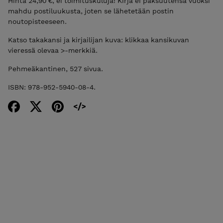
Hinta 24,90 €, ei toimituskuluja! Kirja ei paksuutensa vuoksi
mahdu postiluukusta, joten se lähetetään postin
noutopisteeseen.
Katso takakansi ja kirjailijan kuva: klikkaa kansikuvan
vieressä olevaa >-merkkiä.
Pehmeäkantinen, 527 sivua.
ISBN: 978-952-5940-08-4.