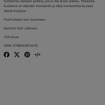
tutkainta vastaan potkia, jos ei ole aivan pakko. Toisaalta
kuolema on elämän horisontti ja tätä horisonttia kuvaan
tässä kirjassa."
Postitukset vain Suomeen.
Kannet: Kari Jokinen.
216 sivua.
ISBN: 9789523871076