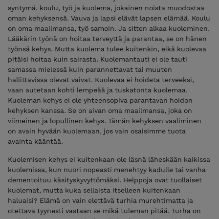
syntymä, koulu, työ ja kuolema, jokainen noista muodostaa
oman kehyksensä. Vauva ja lapsi elävät lapsen elämää. Koulu
on oma maailmansa, työ samoin. Ja sitten alkaa kuoleminen.
Lääkärin työnä on hoitaa terveyttä ja parantaa, se on hänen
työnsä kehys. Mutta kuolema tulee kuitenkin, eikä kuolevaa
pitäisi hoitaa kuin sairasta. Kuolemantauti ei ole tauti
samassa mielessä kuin parannettavat tai muuten
hallittavissa olevat vaivat. Kuolevaa ei hoideta terveeksi,
vaan autetaan kohti lempeää ja tuskatonta kuolemaa.
Kuoleman kehys ei ole yhteensopiva parantavan hoidon
kehyksen kanssa. Se on aivan oma maailmansa, joka on
viimeinen ja lopullinen kehys. Tämän kehyksen vaaliminen
on avain hyvään kuolemaan, jos vain osaisimme tuota
avainta kääntää.
Kuolemisen kehys ei kuitenkaan ole läsnä läheskään kaikissa
kuolemissa, kun nuori nopeasti menehtyy kadulle tai vanha
dementoituu käsityskyvyttömäksi. Helppoja ovat tuollaiset
kuolemat, mutta kuka sellaista itselleen kuitenkaan
haluaisi? Elämä on vain elettävä turhia murehtimatta ja
otettava tyynesti vastaan se mikä tuleman pitää. Turha on