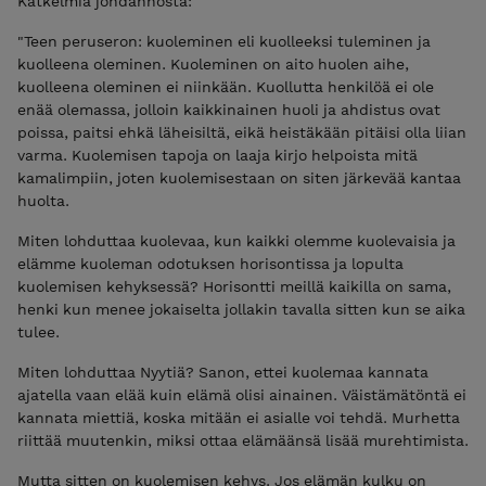
Katkelmia johdannosta:
"Teen peruseron: kuoleminen eli kuolleeksi tuleminen ja
kuolleena oleminen. Kuoleminen on aito huolen aihe,
kuolleena oleminen ei niinkään. Kuollutta henkilöä ei ole
enää olemassa, jolloin kaikkinainen huoli ja ahdistus ovat
poissa, paitsi ehkä läheisiltä, eikä heistäkään pitäisi olla liian
varma. Kuolemisen tapoja on laaja kirjo helpoista mitä
kamalimpiin, joten kuolemisestaan on siten järkevää kantaa
huolta.
Miten lohduttaa kuolevaa, kun kaikki olemme kuolevaisia ja
elämme kuoleman odotuksen horisontissa ja lopulta
kuolemisen kehyksessä? Horisontti meillä kaikilla on sama,
henki kun menee jokaiselta jollakin tavalla sitten kun se aika
tulee.
Miten lohduttaa Nyytiä? Sanon, ettei kuolemaa kannata
ajatella vaan elää kuin elämä olisi ainainen. Väistämätöntä ei
kannata miettiä, koska mitään ei asialle voi tehdä. Murhetta
riittää muutenkin, miksi ottaa elämäänsä lisää murehtimista.
Mutta sitten on kuolemisen kehys. Jos elämän kulku on