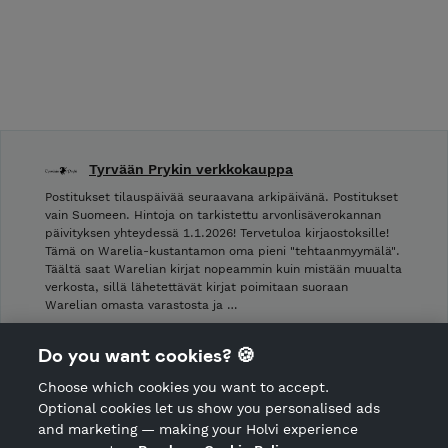
Tyrvään Prykin verkkokauppa
Postitukset tilauspäivää seuraavana arkipäivänä. Postitukset
vain Suomeen. Hintoja on tarkistettu arvonlisäverokannan
päivityksen yhteydessä 1.1.2026! Tervetuloa kirjaostoksille!
Tämä on Warelia-kustantamon oma pieni "tehtaanmyymälä".
Täältä saat Warelian kirjat nopeammin kuin mistään muualta
verkosta, sillä lähetettävät kirjat poimitaan suoraan
Warelian omasta varastosta ja …
Shop Terms and Conditions
Do you want cookies? 🍪
Shop privacy policy
Choose which cookies you want to accept.
CANCEL ORDER
Optional cookies let us show you personalised ads
and marketing — making your Holvi experience