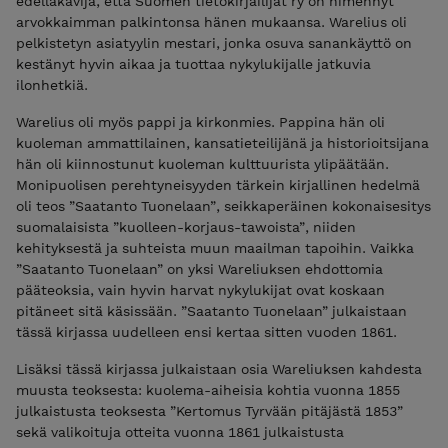
edelläkävijä, että Suomen tietokirjailijat ry on nimennyt
arvokkaimman palkintonsa hänen mukaansa. Warelius oli
pelkistetyn asiatyylin mestari, jonka osuva sanankäyttö on
kestänyt hyvin aikaa ja tuottaa nykylukijalle jatkuvia
ilonhetkiä.
Warelius oli myös pappi ja kirkonmies. Pappina hän oli
kuoleman ammattilainen, kansatieteilijänä ja historioitsijana
hän oli kiinnostunut kuoleman kulttuurista ylipäätään.
Monipuolisen perehtyneisyyden tärkein kirjallinen hedelmä
oli teos ”Saatanto Tuonelaan”, seikkaperäinen kokonaisesitys
suomalaisista ”kuolleen-korjaus-tawoista”, niiden
kehityksestä ja suhteista muun maailman tapoihin. Vaikka
”Saatanto Tuonelaan” on yksi Wareliuksen ehdottomia
pääteoksia, vain hyvin harvat nykylukijat ovat koskaan
pitäneet sitä käsissään. ”Saatanto Tuonelaan” julkaistaan
tässä kirjassa uudelleen ensi kertaa sitten vuoden 1861.
Lisäksi tässä kirjassa julkaistaan osia Wareliuksen kahdesta
muusta teoksesta: kuolema-aiheisia kohtia vuonna 1855
julkaistusta teoksesta ”Kertomus Tyrvään pitäjästä 1853”
sekä valikoituja otteita vuonna 1861 julkaistusta