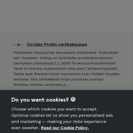
Tyrvään Prykin verkkokauppa
Postitukset tilauspäivää seuraavana arkipäivänä. Postitukset
vain Suomeen. Hintoja on tarkistettu arvonlisäverokannan
päivityksen yhteydessä 1.1.2026! Tervetuloa kirjaostoksille!
Tämä on Warelia-kustantamon oma pieni "tehtaanmyymälä".
Täältä saat Warelian kirjat nopeammin kuin mistään muualta
verkosta, sillä lähetettävät kirjat poimitaan suoraan
Warelian omasta varastosta ja …
Shop Terms and Conditions
Do you want cookies? 🍪
Shop privacy policy
Choose which cookies you want to accept.
CANCEL ORDER
Optional cookies let us show you personalised ads
and marketing — making your Holvi experience
even sweeter.
Read our Cookie Policy.