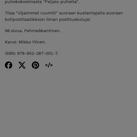
puhekokoelmasta "Peijais-puheita".
Tilaa "Uljaimmat ruumiit" suoraan kustantajalta suoraan
kotipostilaatikkoon ilman postituskuluja!
96 sivua. Pehmeäkantinen.
Kansi: Mikko Ylinen.
ISBN: 978-952-387-001-7.