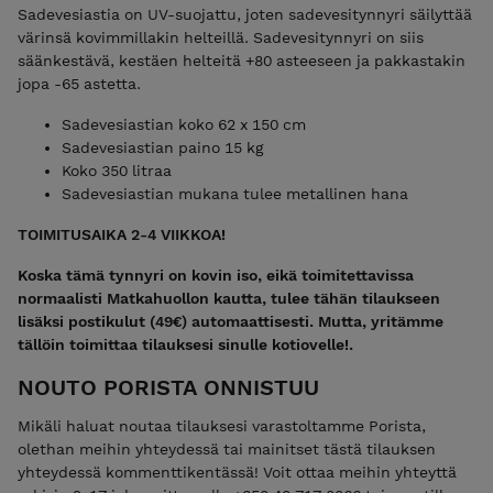
Sadevesiastia on UV-suojattu, joten sadevesitynnyri säilyttää
värinsä kovimmillakin helteillä. Sadevesitynnyri on siis
säänkestävä, kestäen helteitä +80 asteeseen ja pakkastakin
jopa -65 astetta.
Sadevesiastian koko 62 x 150 cm
Sadevesiastian paino 15 kg
Koko 350 litraa
Sadevesiastian mukana tulee metallinen hana
TOIMITUSAIKA 2-4 VIIKKOA!
Koska tämä tynnyri on kovin iso, eikä toimitettavissa
normaalisti Matkahuollon kautta, tulee tähän tilaukseen
lisäksi postikulut (49€) automaattisesti. Mutta, yritämme
tällöin toimittaa tilauksesi sinulle kotiovelle!.
NOUTO PORISTA ONNISTUU
Mikäli haluat noutaa tilauksesi varastoltamme Porista,
olethan meihin yhteydessä tai mainitset tästä tilauksen
yhteydessä kommenttikentässä! Voit ottaa meihin yhteyttä