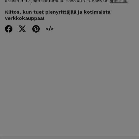
arkisin 9-17 joko soittamalla +358 40 717 8866 tai
spostilla
Kiitos, kun tuet pienyrittäjää ja kotimaista
verkkokauppaa!