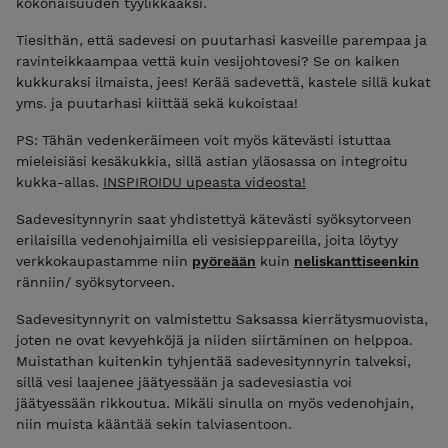
kokonaisuuden tyylikkääksi.
Tiesithän, että sadevesi on puutarhasi kasveille parempaa ja
ravinteikkaampaa vettä kuin vesijohtovesi? Se on kaiken
kukkuraksi ilmaista, jees! Kerää sadevettä, kastele sillä kukat
yms. ja puutarhasi kiittää sekä kukoistaa!
PS: Tähän vedenkeräimeen voit myös kätevästi istuttaa
mieleisiäsi kesäkukkia, sillä astian yläosassa on integroitu
kukka-allas.
INSPIROIDU upeasta videosta!
Sadevesitynnyrin saat yhdistettyä kätevästi syöksytorveen
erilaisilla vedenohjaimilla eli vesisieppareilla, joita löytyy
verkkokaupastamme niin
pyöreään
kuin
neliskanttiseenkin
ränniin/ syöksytorveen.
Sadevesitynnyrit on valmistettu Saksassa kierrätysmuovista,
joten ne ovat kevyehköjä ja niiden siirtäminen on helppoa.
Muistathan kuitenkin tyhjentää sadevesitynnyrin talveksi,
sillä vesi laajenee jäätyessään ja sadevesiastia voi
jäätyessään rikkoutua. Mikäli sinulla on myös vedenohjain,
niin muista kääntää sekin talviasentoon.