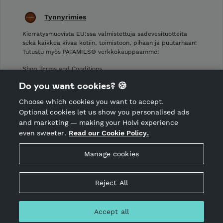
Tynnyrimies
Kierrätysmuovista EU:ssa valmistettuja sadevesituotteita
sekä kaikkea kivaa kotiin, toimistoon, pihaan ja puutarhaan!
Tutustu myös PATAMIES® verkkokauppaamme!
Shop Terms and Conditions
Shop privacy policy
Do you want cookies? 🍪
Cancellation policy
Choose which cookies you want to accept.
CANCEL ORDER
Optional cookies let us show you personalised ads
and marketing — making your Holvi experience
even sweeter.
Read our Cookie Policy.
Hosted by Holvi
Manage cookies
Holvi Payment Services Ltd is regulated by the Financial
Supervisory Authority of Finland as an Authorised Payment
Institution with license to operate in the European Economic
Reject All
Area.
© 2026 Holvi Payment Services Ltd.
Accept all