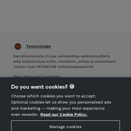
Tynnyrimies
Kierrätysmuovista EU:ssa valmistettuja sadevesituotteita
sekä kaikkea kivaa kotiin, toimistoon, pihaan ja puutarhaan!
Tutustu myös PATAMIES® verkkokauppaamme!
Shop Terms and Conditions
Shop privacy policy
Do you want cookies? 🍪
Cancellation policy
Choose which cookies you want to accept.
CANCEL ORDER
Optional cookies let us show you personalised ads
and marketing — making your Holvi experience
even sweeter.
Read our Cookie Policy.
Hosted by Holvi
Manage cookies
Holvi Payment Services Ltd is regulated by the Financial