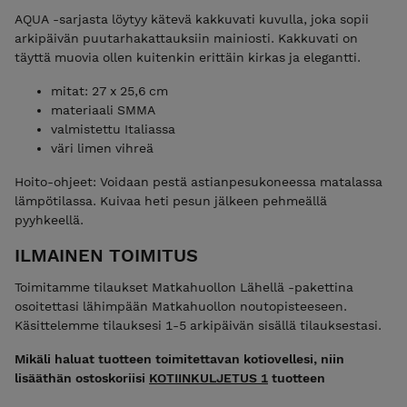
AQUA -sarjasta löytyy kätevä kakkuvati kuvulla, joka sopii
arkipäivän puutarhakattauksiin mainiosti. Kakkuvati on
täyttä muovia ollen kuitenkin erittäin kirkas ja elegantti.
mitat: 27 x 25,6 cm
materiaali SMMA
valmistettu Italiassa
väri limen vihreä
Hoito-ohjeet: Voidaan pestä astianpesukoneessa matalassa
lämpötilassa. Kuivaa heti pesun jälkeen pehmeällä
pyyhkeellä.
ILMAINEN TOIMITUS
Toimitamme tilaukset Matkahuollon Lähellä -pakettina
osoitettasi lähimpään Matkahuollon noutopisteeseen.
Käsittelemme tilauksesi 1-5 arkipäivän sisällä tilauksestasi.
Mikäli haluat tuotteen toimitettavan kotiovellesi, niin
lisääthän ostoskoriisi
KOTIINKULJETUS 1
tuotteen