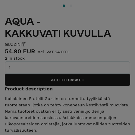
AQUA -
KAKKUVATI KUVULLA
GUZZINI🍸
54.90 EUR
Incl. VAT 24.00%
2 in stock
Product description
Italialainen Fratelli Guzzini on tunnettu tyylikkäistä
tuotteistaan, jotka on tehty konepesun kestävästä muovista.
Nämä tuotteet ovatkin erityisesti veneilijöiden ja
karavaanareiden suosiossa. Asiakkaissamme on paljon
ulkoporealtaiden omistajia, jotka luottavat näiden tuotteiden
turvallisuuteen.