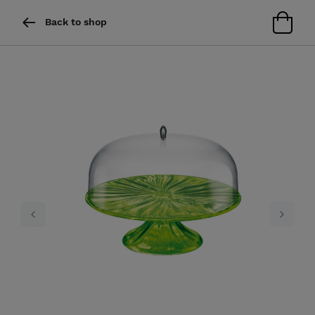
Back to shop
Previous
Next