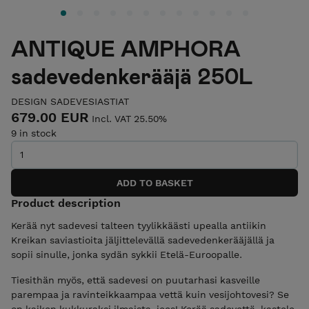
ANTIQUE AMPHORA
sadevedenkerääjä 250L
DESIGN SADEVESIASTIAT
679.00 EUR
Incl. VAT 25.50%
9 in stock
Product description
Kerää nyt sadevesi talteen tyylikkäästi upealla antiikin
Kreikan saviastioita jäljittelevällä sadevedenkerääjällä ja
sopii sinulle, jonka sydän sykkii Etelä-Euroopalle.
Tiesithän myös, että sadevesi on puutarhasi kasveille
parempaa ja ravinteikkaampaa vettä kuin vesijohtovesi? Se
on kaiken kukkuraksi ilmaista, jees! Kerää sadevettä, kastele