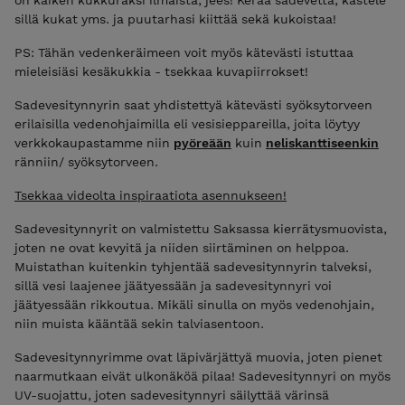
sillä kukat yms. ja puutarhasi kiittää sekä kukoistaa!
PS: Tähän vedenkeräimeen voit myös kätevästi istuttaa
mieleisiäsi kesäkukkia - tsekkaa kuvapiirrokset!
Sadevesitynnyrin saat yhdistettyä kätevästi syöksytorveen
erilaisilla vedenohjaimilla eli vesisieppareilla, joita löytyy
verkkokaupastamme niin
pyöreään
kuin
neliskanttiseenkin
ränniin/ syöksytorveen.
Tsekkaa videolta inspiraatiota asennukseen!
Sadevesitynnyrit on valmistettu Saksassa kierrätysmuovista,
joten ne ovat kevyitä ja niiden siirtäminen on helppoa.
Muistathan kuitenkin tyhjentää sadevesitynnyrin talveksi,
sillä vesi laajenee jäätyessään ja sadevesitynnyri voi
jäätyessään rikkoutua. Mikäli sinulla on myös vedenohjain,
niin muista kääntää sekin talviasentoon.
Sadevesitynnyrimme ovat läpivärjättyä muovia, joten pienet
naarmutkaan eivät ulkonäköä pilaa! Sadevesitynnyri on myös
UV-suojattu, joten sadevesitynnyri säilyttää värinsä