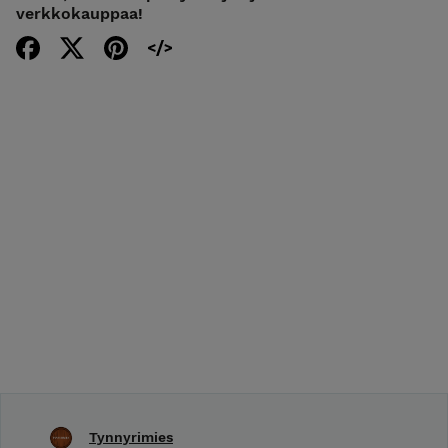
verkkokauppaa!
Tynnyrimies