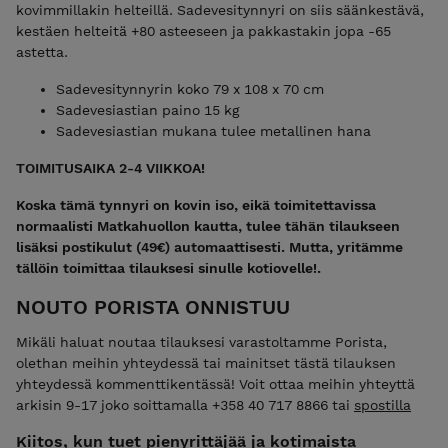
kovimmillakin helteillä. Sadevesitynnyri on siis säänkestävä,
kestäen helteitä +80 asteeseen ja pakkastakin jopa -65
astetta.
Sadevesitynnyrin koko 79 x 108 x 70 cm
Sadevesiastian paino 15 kg
Sadevesiastian mukana tulee metallinen hana
TOIMITUSAIKA 2-4 VIIKKOA!
Koska tämä tynnyri on kovin iso, eikä toimitettavissa
normaalisti Matkahuollon kautta, tulee tähän tilaukseen
lisäksi postikulut (49€) automaattisesti. Mutta, yritämme
tällöin toimittaa tilauksesi sinulle kotiovelle!.
NOUTO PORISTA ONNISTUU
Mikäli haluat noutaa tilauksesi varastoltamme Porista,
olethan meihin yhteydessä tai mainitset tästä tilauksen
yhteydessä kommenttikentässä! Voit ottaa meihin yhteyttä
arkisin 9-17 joko soittamalla +358 40 717 8866 tai
spostilla
Kiitos, kun tuet pienyrittäjää ja kotimaista