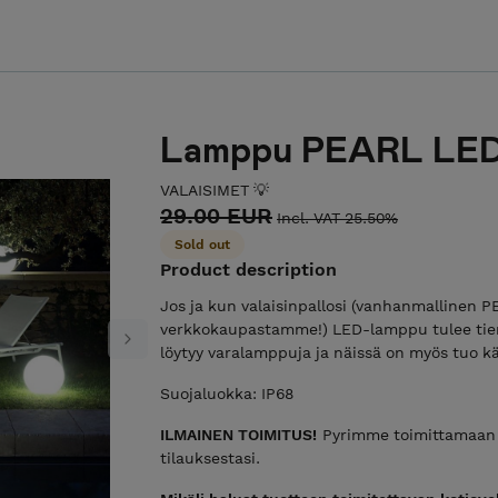
Lamppu PEARL LED-v
VALAISIMET 💡
29.00 EUR
Incl. VAT 25.50%
Sold out
Product description
Jos ja kun valaisinpallosi (vanhanmallinen PE
verkkokaupastamme!) LED-lamppu tulee tiens
Next
löytyy varalamppuja ja näissä on myös tuo 
Suojaluokka: IP68
ILMAINEN TOIMITUS!
Pyrimme toimittamaan ti
tilauksestasi.