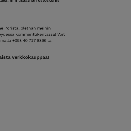
esi, niin lisääthän ostoskoriisi
me Porista, olethan meihin
teydessä kommenttikentässä! Voit
amalla +358 40 717 8866 tai
maista verkkokauppaa!