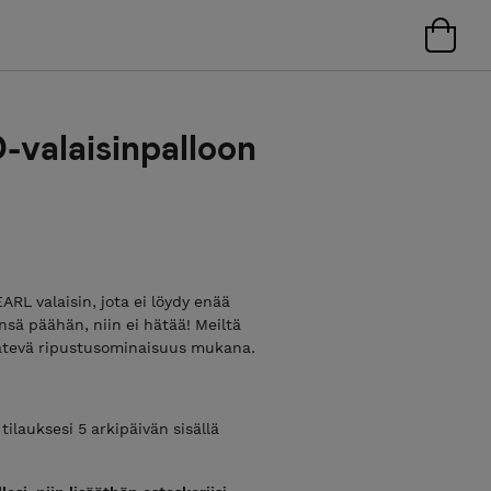
alaisinpalloon
ARL valaisin, jota ei löydy enää
ä päähän, niin ei hätää! Meiltä
kätevä ripustusominaisuus mukana.
lauksesi 5 arkipäivän sisällä