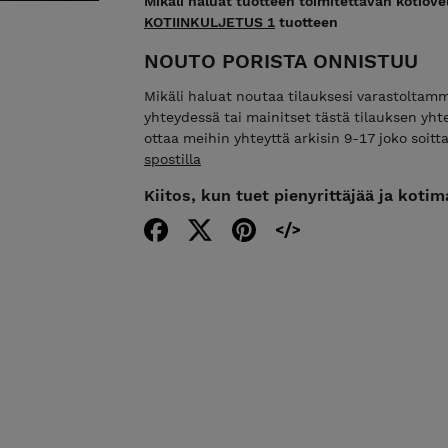
Mikäli haluat tuotteen toimitettavan kotiovell
KOTIINKULJETUS 1
tuotteen
NOUTO PORISTA ONNISTUU
Mikäli haluat noutaa tilauksesi varastoltam
yhteydessä tai mainitset tästä tilauksen yh
ottaa meihin yhteyttä arkisin 9-17 joko soitt
spostilla
Kiitos, kun tuet pienyrittäjää ja koti