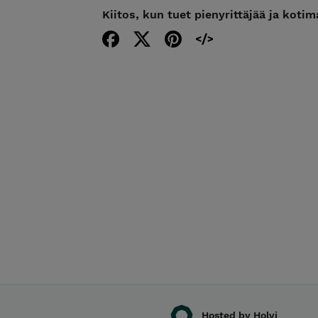
Kiitos, kun tuet pienyrittäjää ja koti
Hosted by Holvi