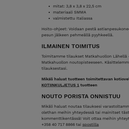
mitat: 3,8 x 3,8 x 22,5 cm
materiaali SMMA
valmistettu Italiassa
Hoito-ohjeet: Voidaan pestä astianpesukonee
pesun jälkeen pehmeällä pyyhkeellä.
ILMAINEN TOIMITUS
Toimitamme tilaukset Matkahuollon Lähellä 
Matkahuollon noutopisteeseen. Käsittelemme 
tilauksestasi.
Mikäli haluat tuotteen toimitettavan kotiovell
KOTIINKULJETUS 1
tuotteen
NOUTO PORISTA ONNISTUU
Mikäli haluat noutaa tilauksesi varastoltamme
olethan meihin yhteydessä tai mainitset täs
kommenttikentässä! Voit ottaa meihin yhteytt
+358 40 717 8866 tai
spostilla