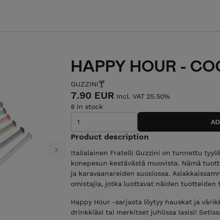
HAPPY HOUR - CO
GUZZINI🍸
7.90 EUR
Incl. VAT 25.50%
8 in stock
Product description
Italialainen Fratelli Guzzini on tunnettu tyyl
Next
konepesun kestävästä muovista. Nämä tuottee
ja karavaanareiden suosiossa. Asiakkaissam
omistajia, jotka luottavat näiden tuotteiden 
Happy Hour -sarjasta löytyy hauskat ja värikkä
drinkkiäsi tai merkitset juhlissa lasisi! Setiss