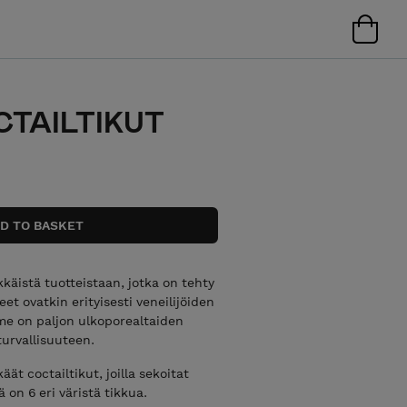
CTAILTIKUT
ikkäistä tuotteistaan, jotka on tehty
t ovatkin erityisesti veneilijöiden
me on paljon ulkoporealtaiden
turvallisuuteen.
ät coctailtikut, joilla sekoitat
ä on 6 eri väristä tikkua.