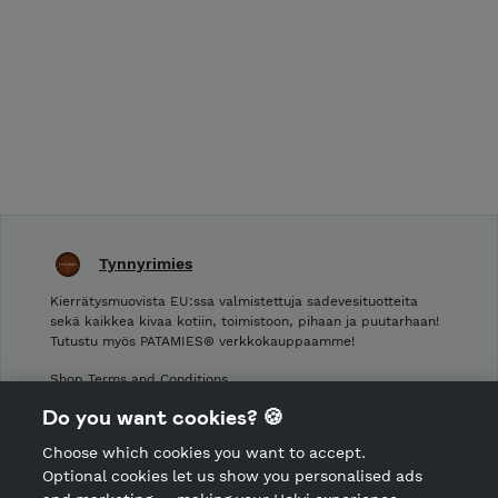
Tynnyrimies
Kierrätysmuovista EU:ssa valmistettuja sadevesituotteita
sekä kaikkea kivaa kotiin, toimistoon, pihaan ja puutarhaan!
Tutustu myös PATAMIES® verkkokauppaamme!
Shop Terms and Conditions
Shop privacy policy
Do you want cookies? 🍪
Cancellation policy
Choose which cookies you want to accept.
CANCEL ORDER
Optional cookies let us show you personalised ads