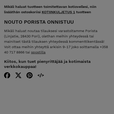
Mikäli haluat tuotteen toimitettavan kotiovellesi, niin
lisääthän ostoskoriisi
KOTIINKULJETUS 1
tuotteen
NOUTO PORISTA ONNISTUU
Mikäli haluat noutaa tilauksesi varastoltamme Porista
(Linjatie, 28430 Pori), olethan meihin yhteydessä tai
mainitset tästä tilauksen yhteydessä kommenttikentässä!
Voit ottaa meihin yhteyttä arkisin 9-17 joko soittamalla +358
40 717 8866 tai
spostilla
Kiitos, kun tuet pienyrittäjää ja kotimaista
verkkokauppaa!