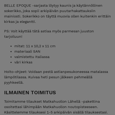
BELLE EPOQUE -sarjasta löytyy kaunis ja käytännöllinen
sokerikko, joka sopii arkipäivän puutarhakattauksiin
mainiosti. Sokerikko on täyttä muovia ollen kuitenkin erittäin
kirkas ja elegantti.
PS: Voit käyttää tätä astiaa myös parmesan juuston
tarjoiluun!
mitat: 11 x 10,2 x 11 cm
materiaali SAN
valmistettu Italiassa
väri kirkas
Hoito-ohjeet: Voidaan pestä astianpesukoneessa matalassa
lämpötilassa. Kuivaa heti pesun jälkeen pehmeällä
pyyhkeellä.
ILMAINEN TOIMITUS
Toimitamme tilaukset Matkahuollon Lähellä -pakettina
osoitettasi lähimpään Matkahuollon noutopisteeseen.
Käsittelemme tilauksesi 1-5 arkipäivän sisällä tilauksestasi.