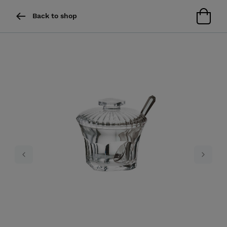
Back to shop
Previous
Next