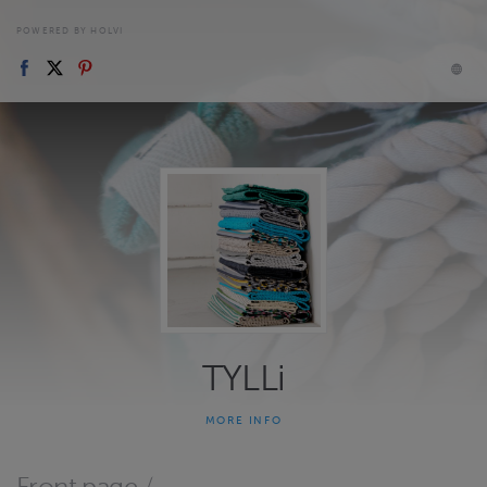
POWERED BY HOLVI
TYLLi
MORE INFO
Hiirenkorvat koivikossa, jalkojen alla orastava niitty. Kaukana
kukkuu käki. Leppäkerttu istahtaa seuraksi kannon nokkaan.