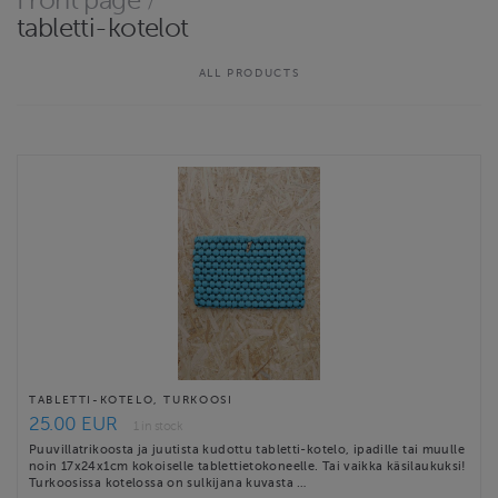
Front page
/
Tervetuloa TYLLimattojen verkkokauppaan! Jos et löydä
tabletti-kotelot
verkkokaupasta sopivaa kokoa laitathan viestiä info(a)tylli.fi.
TYLLin matot kudotaan Lahdessa ja niille on myönnetty
ALL PRODUCTS
Avainlippu- ja Design from Finland-tunnukset …
Website
https://tylli.fi/
Contact email
tyllinposti@gmail.com
TYLLi terms & conditions
TABLETTI-KOTELO, TURKOOSI
25.00 EUR
1 in stock
Puuvillatrikoosta ja juutista kudottu tabletti-kotelo, ipadille tai muulle
noin 17x24x1cm kokoiselle tablettietokoneelle. Tai vaikka käsilaukuksi!
Turkoosissa kotelossa on sulkijana kuvasta …