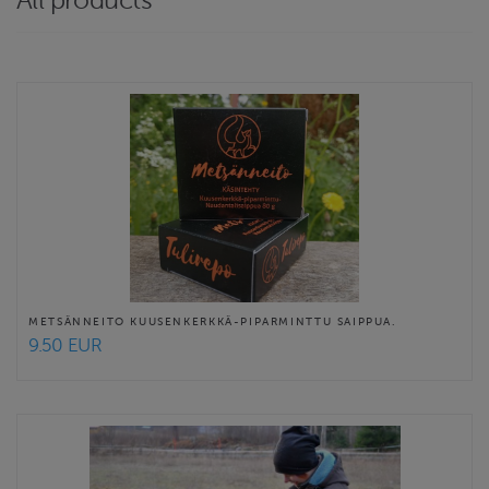
All products
ja retkiä, joissa opit hyödyntämään villiyrttejä niin kotikeittiössä
kuin kosmetiikassa. Tulirepo toimii Virolahdella Hämeenkylässä.
Website
https://www.tulirepo.fi
Contact email
info@tulirepo.fi
Tulirepo terms & conditions
METSÄNNEITO KUUSENKERKKÄ-PIPARMINTTU SAIPPUA.
9.50 EUR