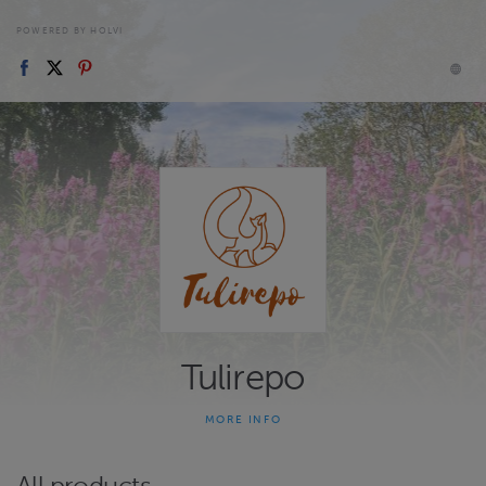
POWERED BY HOLVI
Tulirepo
MORE INFO
Herkkuja ja elämyksiä suomalaisesta luonnosta. Elintarvikkeita ja
hyvän olon tuotteita villiyrteistä. Voimaantumista luonnosta ja
hyvän mielen hetkiä sympaattisten lampaiden seurassa. Kursseja