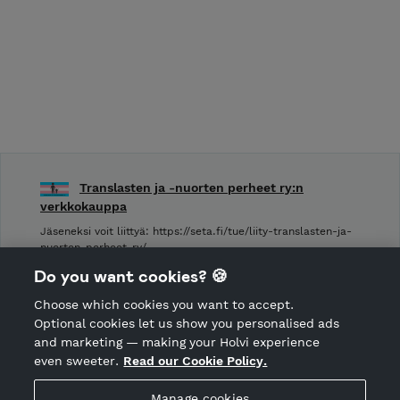
Translasten ja -nuorten perheet ry:n
verkkokauppa
Jäseneksi voit liittyä: https://seta.fi/tue/liity-translasten-ja-
nuorten-perheet-ry/
Do you want cookies? 🍪
Shop privacy policy
Choose which cookies you want to accept.
CANCEL ORDER
Optional cookies let us show you personalised ads
and marketing — making your Holvi experience
even sweeter.
Read our Cookie Policy.
Hosted by Holvi
Manage cookies