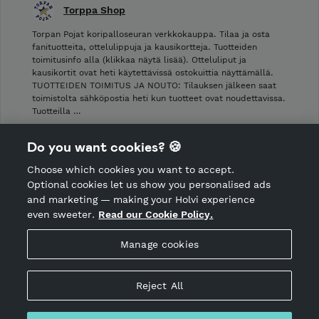
Torppa Shop
Torpan Pojat koripalloseuran verkkokauppa. Tilaa ja osta
fanituotteita, ottelulippuja ja kausikortteja. Tuotteiden
toimitusinfo alla (klikkaa näytä lisää). Otteluliput ja
kausikortit ovat heti käytettävissä ostokuittia näyttämällä.
TUOTTEIDEN TOIMITUS JA NOUTO: Tilauksen jälkeen saat
toimistolta sähköpostia heti kun tuotteet ovat noudettavissa.
Tuotteilla …
Shop Terms and Conditions
Do you want cookies? 🍪
Shop privacy policy
Choose which cookies you want to accept.
CANCEL ORDER
Optional cookies let us show you personalised ads
and marketing — making your Holvi experience
even sweeter.
Read our Cookie Policy.
Hosted by Holvi
Manage cookies
Holvi Payment Services Ltd is regulated by the Financial
Supervisory Authority of Finland as an Authorised Payment
Institution with license to operate in the European Economic
Reject All
Area.
© 2026 Holvi Payment Services Ltd.