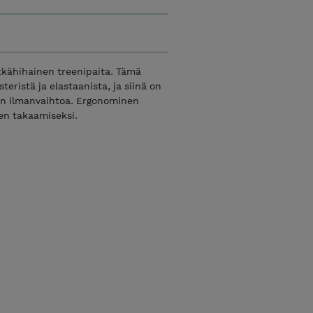
tkähihainen treenipaita. Tämä
eristä ja elastaanista, ja siinä on
aan ilmanvaihtoa. Ergonominen
en takaamiseksi.