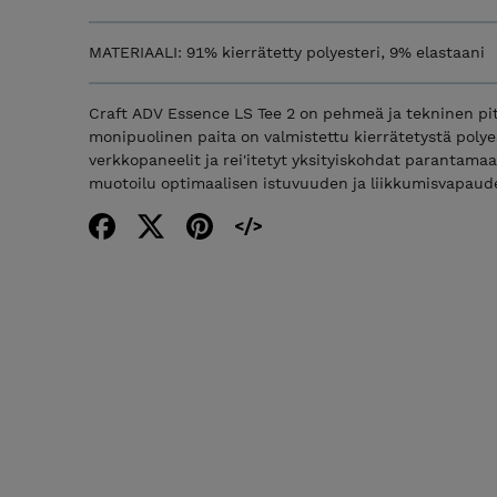
MATERIAALI: 91% kierrätetty polyesteri, 9% elastaani
Craft ADV Essence LS Tee 2 on pehmeä ja tekninen pi
monipuolinen paita on valmistettu kierrätetystä polyest
verkkopaneelit ja rei'itetyt yksityiskohdat parantam
muotoilu optimaalisen istuvuuden ja liikkumisvapaud