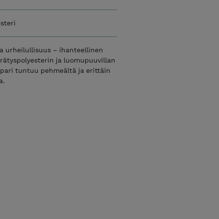
steri
 urheilullisuus – ihanteellinen
rätyspolyesterin ja luomupuuvillan
ppari tuntuu pehmeältä ja erittäin
a.