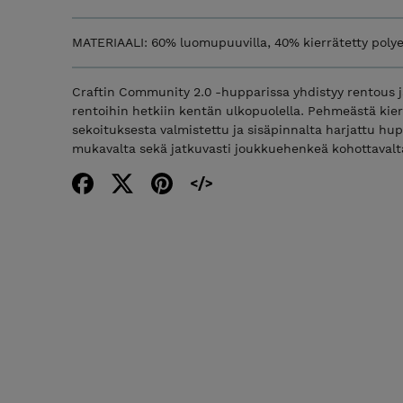
MATERIAALI: 60% luomupuuvilla, 40% kierrätetty polye
Craftin Community 2.0 -hupparissa yhdistyy rentous ja
rentoihin hetkiin kentän ulkopuolella. Pehmeästä kier
sekoituksesta valmistettu ja sisäpinnalta harjattu hu
mukavalta sekä jatkuvasti joukkuehenkeä kohottavalt