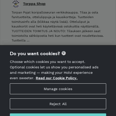
Torppa Shop
Torpan Pojat koripalloseuran verkkokauppa. Tilaa ja osta
fanituotteita, ottelulippuja ja kausikortteja. Tuotteiden
toimitusinfo alla (klikkaa näytä lisää). Otteluliput ja
kausikortit ovat heti käytettävissä ostokuittia näyttämällä.
TUOTTEIDEN TOIMITUS JA NOUTO: Tilauksen jälkeen saat
toimistolta sähköpostia heti kun tuotteet ovat noudettavissa.
Tuotteilla …
Shop Terms and Conditions
Do you want cookies? 🍪
Shop privacy policy
Choose which cookies you want to accept.
CANCEL ORDER
Optional cookies let us show you personalised ads
and marketing — making your Holvi experience
even sweeter.
Read our Cookie Policy.
Hosted by Holvi
Manage cookies
Holvi Payment Services Ltd is regulated by the Financial
Supervisory Authority of Finland as an Authorised Payment
Institution with license to operate in the European Economic
Reject All
Area.
© 2026 Holvi Payment Services Ltd.