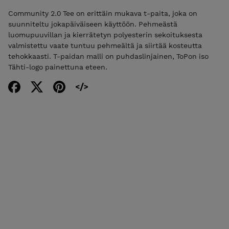
Community 2.0 Tee on erittäin mukava t-paita, joka on
suunniteltu jokapäiväiseen käyttöön. Pehmeästä
luomupuuvillan ja kierrätetyn polyesterin sekoituksesta
valmistettu vaate tuntuu pehmeältä ja siirtää kosteutta
tehokkaasti. T-paidan malli on puhdaslinjainen, ToPon iso
Tähti-logo painettuna eteen.