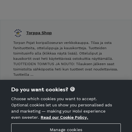
Torppa Shop
Torpan Pojat koripalloseuran verkkokauppa. Tilaa ja osta
fanituotteita, ottelulippuja ja kausikortteja. Tuotteiden
toimitusinfo alla (klikkaa näytä lisää). Otteluliput ja
kausikortit ovat heti käytettävissä ostokuittia näyttämällä.
TUOTTEIDEN TOIMITUS JA NOUTO: Tilauksen jälkeen saat
toimistolta sähköpostia heti kun tuotteet ovat noudettavissa.
Tuotteilla …
Shop Terms and Conditions
Do you want cookies? 🍪
Shop privacy policy
Choose which cookies you want to accept.
CANCEL ORDER
Optional cookies let us show you personalised ads
and marketing — making your Holvi experience
even sweeter.
Read our Cookie Policy.
Hosted by Holvi
Manage cookies