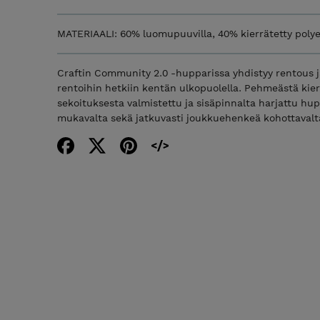
MATERIAALI: 60% luomupuuvilla, 40% kierrätetty polye
Craftin Community 2.0 -hupparissa yhdistyy rentous ja
rentoihin hetkiin kentän ulkopuolella. Pehmeästä kier
sekoituksesta valmistettu ja sisäpinnalta harjattu hu
mukavalta sekä jatkuvasti joukkuehenkeä kohottavalt