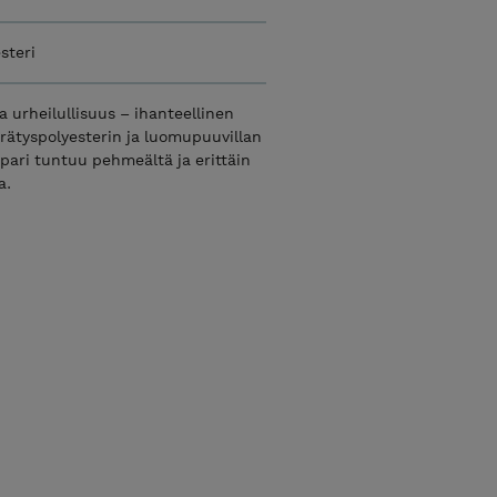
steri
 urheilullisuus – ihanteellinen
rätyspolyesterin ja luomupuuvillan
ppari tuntuu pehmeältä ja erittäin
a.