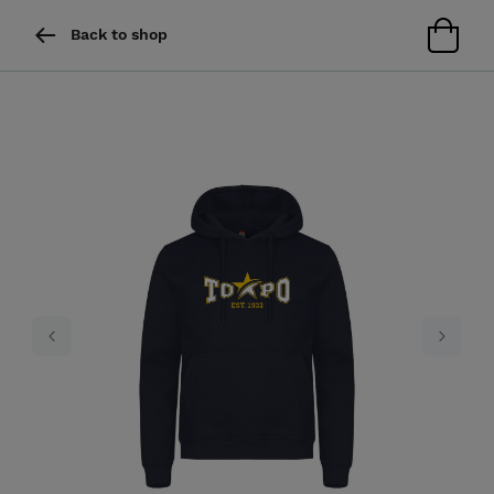
Back to shop
Previous
Next