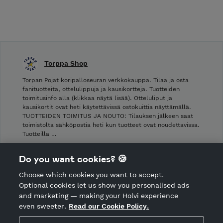
Torppa Shop
Torpan Pojat koripalloseuran verkkokauppa. Tilaa ja osta
fanituotteita, ottelulippuja ja kausikortteja. Tuotteiden
toimitusinfo alla (klikkaa näytä lisää). Otteluliput ja
kausikortit ovat heti käytettävissä ostokuittia näyttämällä.
TUOTTEIDEN TOIMITUS JA NOUTO: Tilauksen jälkeen saat
toimistolta sähköpostia heti kun tuotteet ovat noudettavissa.
Tuotteilla …
Shop Terms and Conditions
Do you want cookies? 🍪
Shop privacy policy
Choose which cookies you want to accept.
CANCEL ORDER
Optional cookies let us show you personalised ads
and marketing — making your Holvi experience
even sweeter.
Read our Cookie Policy.
Hosted by Holvi